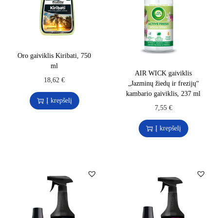
Oro gaiviklis Kiribati, 750
ml
AIR WICK gaiviklis
18,62
€
„Jazminų žiedų ir frezijų“
kambario gaiviklis, 237 ml
Į krepšelį
7,55
€
Į krepšelį