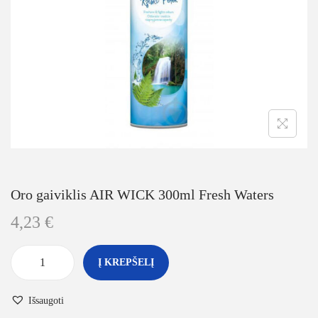
Oro gaiviklis AIR WICK 300ml Fresh Waters
4,23
€
Į KREPŠELĮ
Išsaugoti