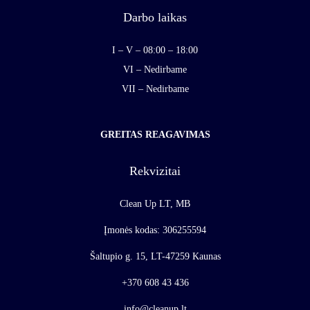
Darbo laikas
I – V – 08:00 – 18:00
VI – Nedirbame
VII – Nedirbame
GREITAS REAGAVIMAS
Rekvizitai
Clean Up LT, MB
Įmonės kodas: 306255594
Šaltupio g. 15, LT-47259 Kaunas
+370 608 43 436
info@cleanup.lt