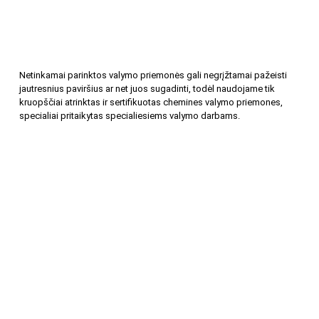
Netinkamai parinktos valymo priemonės gali negrįžtamai pažeisti
jautresnius paviršius ar net juos sugadinti, todėl naudojame tik
kruopščiai atrinktas ir sertifikuotas chemines valymo priemones,
specialiai pritaikytas specialiesiems valymo darbams.