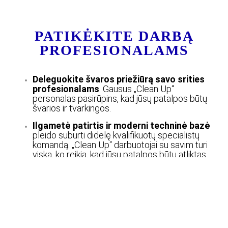
PATIKĖKITE DARBĄ
PROFESIONALAMS
Deleguokite švaros priežiūrą savo srities
profesionalams
. Gausus „Clean Up“
personalas pasirūpins, kad jūsų patalpos būtų
švarios ir tvarkingos.
Ilgametė patirtis ir moderni techninė bazė
pleido suburti didelę kvalifikuotų specialistų
komandą. „Clean Up“ darbuotojai su savim turi
viską, ko reikia, kad jūsų patalpos būtų atliktas
ne tik kokybiškai, bet ir greitai!
Visų mūsų paslaugų procesuose
naudojama
moderni įranga užtikrina didžiausią efektyvumą
ir aukščiausią kokybę. Atsakingai naudojame
išteklius bei kasmet didiname ekologiškų
priemonių naudojimą, nedarydami žalos gamtai.