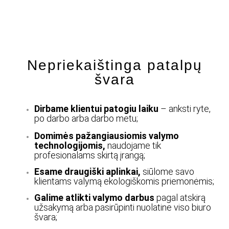
Nepriekaištinga patalpų
švara
Dirbame klientui patogiu laiku
– anksti ryte,
po darbo arba darbo metu;
Domimės pažangiausiomis valymo
technologijomis,
naudojame tik
profesionalams skirtą įrangą;
Esame draugiški aplinkai,
siūlome savo
klientams valymą ekologiškomis priemonėmis;
Galime atlikti valymo darbus
pagal atskirą
užsakymą arba pasirūpinti nuolatine viso biuro
švara;