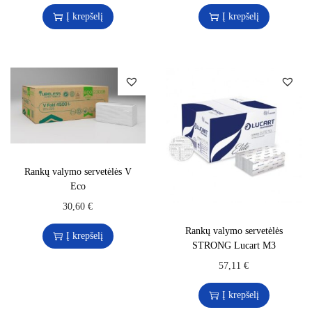
Į krepšelį
Į krepšelį
Rankų valymo servetėlės V
Eco
30,60
€
Rankų valymo servetėlės
Į krepšelį
STRONG Lucart M3
57,11
€
Į krepšelį