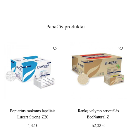
Panašūs produktai
Popierius rankoms lapeliais
Rankų valymo servetėlės
Lucart Strong Z20
EcoNatural Z
4,82
€
52,32
€