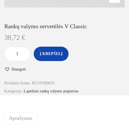
Rankų valymo servetėlės V Classic
38,72
€
Į KREPŠELĮ
Išsaugoti
Produkto kodas:
RUSV000035
Kategorija:
Lapelinis rankų valymo popierius
Aprašymas