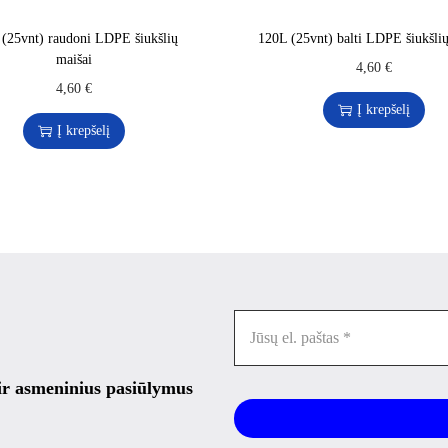
 (25vnt) raudoni LDPE šiukšlių
120L (25vnt) balti LDPE šiukšlių
maišai
4,60
€
4,60
€
Į krepšelį
Į krepšelį
 ir asmeninius pasiūlymus