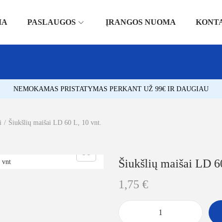
IA
PASLAUGOS
ĮRANGOS NUOMA
KONT
NEMOKAMAS PRISTATYMAS PERKANT UŽ 99€ IR DAUGIAU
i
/
Šiukšlių maišai LD 60 L, 10 vnt.
Šiukšlių maišai LD 60
1,75
€