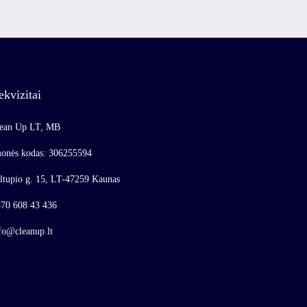
ekvizitai
ean Up LT, MB
onės kodas: 306255594
ltupio g. 15, LT-47259 Kaunas
70 608 43 436
fo@cleanup.lt