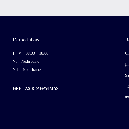
Darbo laikas
R
I – V – 08:00 – 18:00
Cl
VI – Nedirbame
Įm
VII – Nedirbame
Ša
+3
GREITAS REAGAVIMAS
in