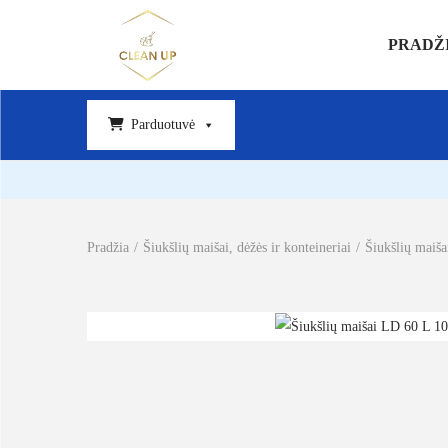
PRADŽ
Parduotuvė
Pradžia
/
Šiukšlių maišai, dėžės ir konteineriai
/
Šiukšlių maiša