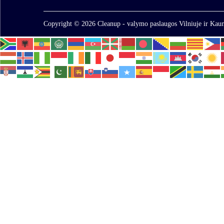
Copyright © 2026
Cleanup - valymo paslaugos Vilniuje ir Kaun