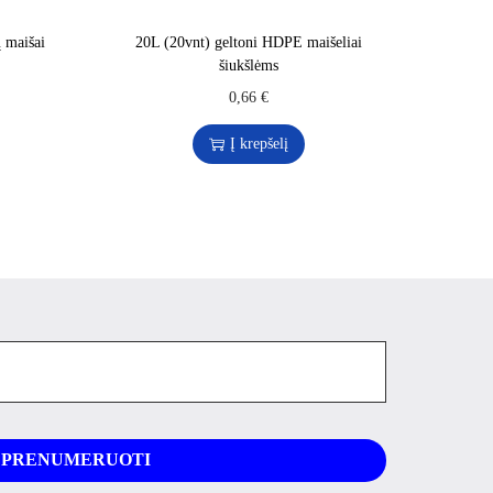
 maišai
20L (20vnt) geltoni HDPE maišeliai
šiukšlėms
0,66
€
Į krepšelį