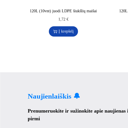
120L (10vnt) juodi LDPE šiukšlių maišai
120L
1,72
€
Į krepšelį
Naujienlaiškis 🔔
Prenumeruokite ir sužinokite apie naujienas
pirmi