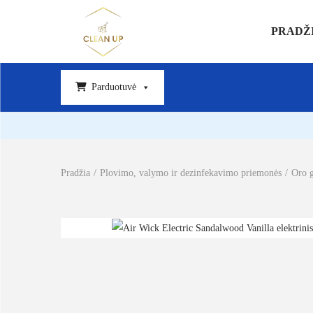
PRADŽ
Parduotuvė
Pradžia
/
Plovimo, valymo ir dezinfekavimo priemonės
/
Oro 