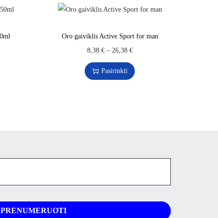
50ml
Oro gaiviklis Active Sport for man
8,38
€
–
26,38
€
Pasirinkti