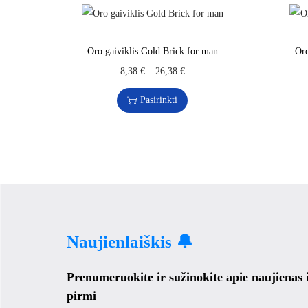
Oro gaiviklis Gold Brick for man
Oro
8,38
€
–
26,38
€
Pasirinkti
Naujienlaiškis 🔔
Prenumeruokite ir sužinokite apie naujienas
pirmi