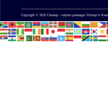
Copyright © 2026
Cleanup - valymo paslaugos Vilniuje ir Kaun