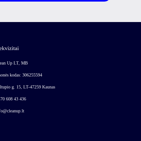
ekvizitai
ean Up LT, MB
onės kodas: 306255594
ltupio g. 15, LT-47259 Kaunas
70 608 43 436
fo@cleanup.lt