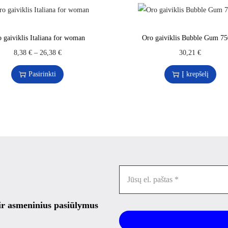
 gaiviklis Italiana for woman
Oro gaiviklis Bubble Gum 7
8,38
€
–
26,38
€
30,21
€
Pasirinkti
Į krepšelį
 ir asmeninius pasiūlymus