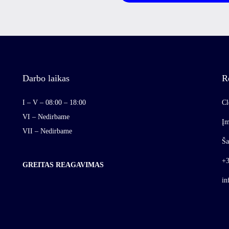
Darbo laikas
R
I – V – 08:00 – 18:00
Cl
VI – Nedirbame
Įm
VII – Nedirbame
Ša
+3
GREITAS REAGAVIMAS
in