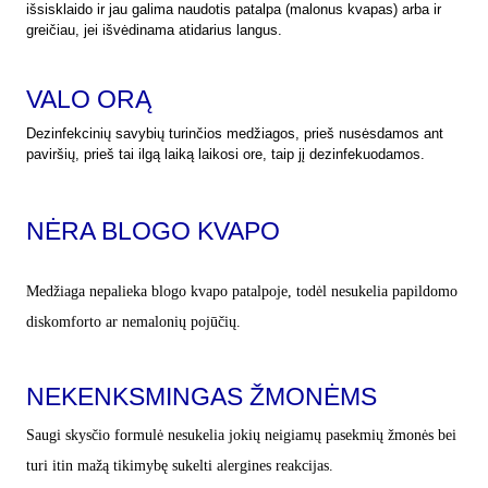
išsisklaido ir jau galima naudotis patalpa (malonus kvapas) arba ir
greičiau, jei išvėdinama atidarius langus.
VALO ORĄ
Dezinfekcinių savybių turinčios medžiagos, prieš nusėsdamos ant
paviršių, prieš tai ilgą laiką laikosi ore, taip jį dezinfekuodamos.
NĖRA BLOGO KVAPO
Medžiaga nepalieka blogo kvapo patalpoje, todėl nesukelia papildomo
diskomforto ar nemalonių pojūčių.
NEKENKSMINGAS ŽMONĖMS
Saugi skysčio formulė nesukelia jokių neigiamų pasekmių žmonės bei
turi itin mažą tikimybę sukelti alergines reakcijas.