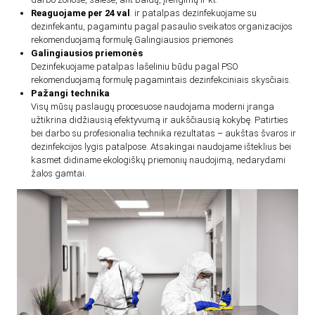
Reaguojame per 24 val
. ir patalpas dezinfekuojame su
dezinfekantu, pagamintu pagal pasaulio sveikatos organizacijos
rekomenduojamą formulę.Galingiausios priemonės
Galingiausios priemonės
Dezinfekuojame patalpas lašeliniu būdu pagal PSO
rekomenduojamą formulę pagamintais dezinfekciniais skysčiais.
Pažangi technika
Visų mūsų paslaugų procesuose naudojama moderni įranga
užtikrina didžiausią efektyvumą ir aukščiausią kokybę. Patirties
bei darbo su profesionalia technika rezultatas – aukštas švaros ir
dezinfekcijos lygis patalpose. Atsakingai naudojame išteklius bei
kasmet didiname ekologiškų priemonių naudojimą, nedarydami
žalos gamtai.