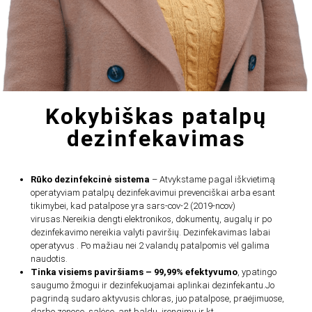
Kokybiškas patalpų
dezinfekavimas
Rūko dezinfekcinė sistema
– Atvykstame pagal iškvietimą
operatyviam patalpų dezinfekavimui prevenciškai arba esant
tikimybei, kad patalpose yra sars-cov-2 (2019-ncov)
virusas.Nereikia dengti elektronikos, dokumentų, augalų ir po
dezinfekavimo nereikia valyti paviršių. Dezinfekavimas labai
operatyvus . Po mažiau nei 2 valandų patalpomis vėl galima
naudotis.
Tinka visiems paviršiams – 99,99% efektyvumo
, ypatingo
saugumo žmogui ir dezinfekuojamai aplinkai dezinfekantu.Jo
pagrindą sudaro aktyvusis chloras, juo patalpose, praėjimuose,
darbo zonose, salėse, ant baldų, įrengimų ir kt.