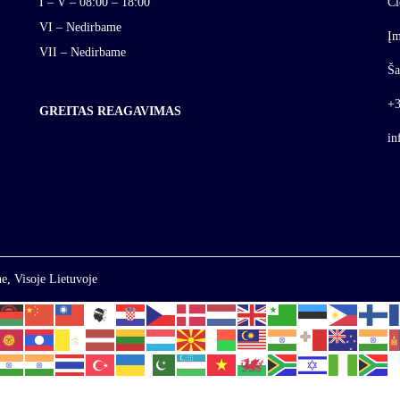
I – V – 08:00 – 18:00
Cl
VI – Nedirbame
Įm
VII – Nedirbame
Ša
+3
GREITAS REAGAVIMAS
in
e, Visoje Lietuvoje