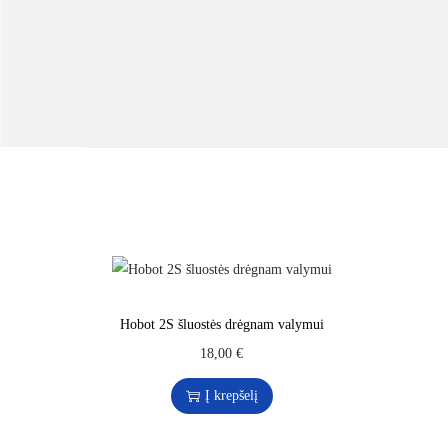
Hobot 2S šluostės drėgnam valymui
18,00
€
Į krepšelį