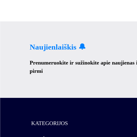
Naujienlaiškis 🔔
Prenumeruokite ir sužinokite apie naujienas
pirmi
KATEGORIJOS