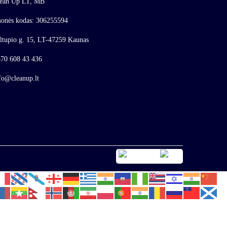
ean Up LT, MB
onės kodas: 306255594
ltupio g. 15, LT-47259 Kaunas
70 608 43 436
fo@cleanup.lt