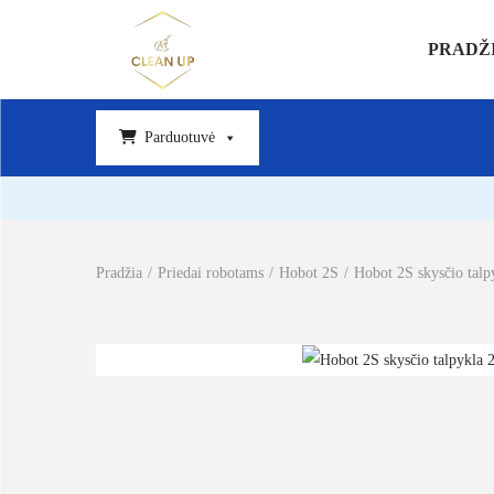
PRADŽ
Parduotuvė
Pradžia
/
Priedai robotams
/
Hobot 2S
/
Hobot 2S skysčio talp