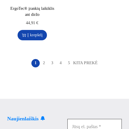
ErgoTec® įrankių laikiklis
ant diržo
44,91
€
Į krepšelį
1
2
3
4
5
KITA PREKĖ
Naujienlaiškis 🔔