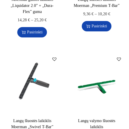
„Liquidator 2.0” + „Dura-
Moerman „Premium T-Bar”
Flex” guma
9,36
€
–
10,20
€
14,28
€
–
25,20
€
Pasirinkti
Pasirinkti
Langų šluostės laikiklis
Langų valymo šluostės
Moerman „Swivel T-Bar”
laikiklis