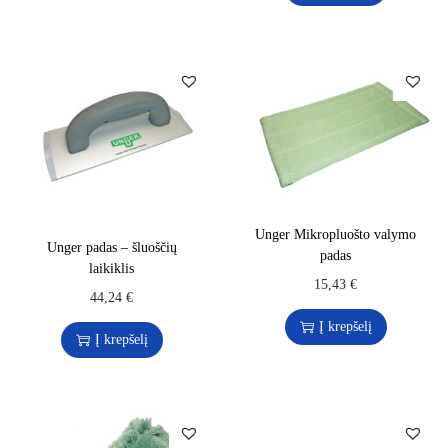
Unger Mikropluošto valymo
Unger padas – šluoščių
padas
laikiklis
15,43
€
44,24
€
Į krepšelį
Į krepšelį