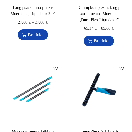
Langų sausinimo įrankis
Gumų komplektas langų
Moerman „Liquidator 2.0”
sausintuvams Moerman
„Dura-Flex Liquidator”
27,60
€
–
37,08
€
65,34
€
–
85,66
€
Pasirinkti
Pasirinkti
Moerman gumos laikiklis
Langų šluostės laikiklis