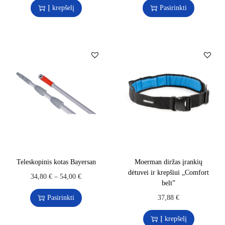
Į krepšelį
Pasirinkti
Teleskopinis kotas Bayersan
Moerman diržas įrankių
dėtuvei ir krepšiui „Comfort
34,80
€
–
54,00
€
belt”
Pasirinkti
37,88
€
Į krepšelį