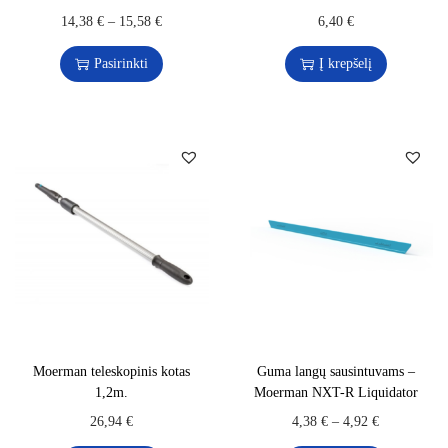
14,38
€
–
15,58
€
6,40
€
Pasirinkti
Į krepšelį
Moerman teleskopinis kotas
Guma langų sausintuvams –
1,2m.
Moerman NXT-R Liquidator
26,94
€
4,38
€
–
4,92
€