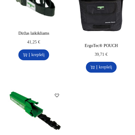
Diržas laikikliams
41,25
€
ErgoTec® POUCH
39,71
€
Į krepšelį
Į krepšelį