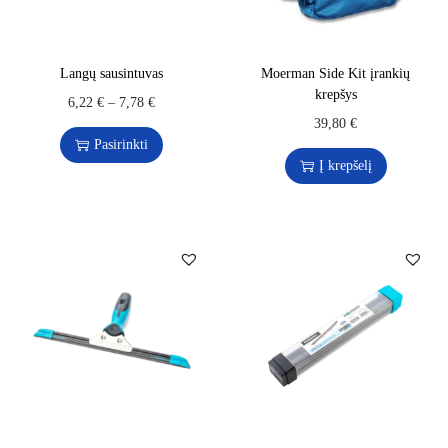
Langų sausintuvas
Moerman Side Kit įrankių
krepšys
6,22
€
–
7,78
€
39,80
€
Pasirinkti
Į krepšelį