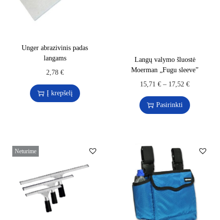
Unger abrazivinis padas
langams
Langų valymo šluostė
Moerman „Fugu sleeve”
2,78
€
15,71
€
–
17,52
€
Į krepšelį
Pasirinkti
Neturime