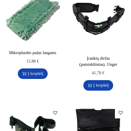
Mikropluošto padas langams
Įrankių diržas
15,88
€
(paminkštintas), Unger
41,70
€
Į krepšelį
Į krepšelį