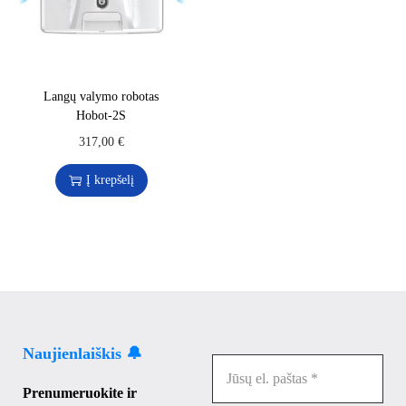
Langų valymo robotas
Hobot-2S
317,00
€
Į krepšelį
Naujienlaiškis 🔔
Prenumeruokite ir