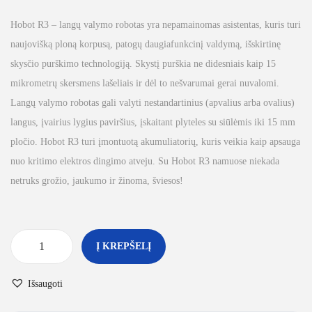
Hobot R3 – langų valymo robotas yra nepamainomas asistentas, kuris turi
naujovišką ploną korpusą, patogų daugiafunkcinį valdymą, išskirtinę
skysčio purškimo technologiją. Skystį purškia ne didesniais kaip 15
mikrometrų skersmens lašeliais ir dėl to nešvarumai gerai nuvalomi.
Langų valymo robotas gali valyti nestandartinius (apvalius arba ovalius)
langus, įvairius lygius paviršius, įskaitant plyteles su siūlėmis iki 15 mm
pločio. Hobot R3 turi įmontuotą akumuliatorių, kuris veikia kaip apsauga
nuo kritimo elektros dingimo atveju. Su Hobot R3 namuose niekada
netruks grožio, jaukumo ir žinoma, šviesos!
Į KREPŠELĮ
Išsaugoti