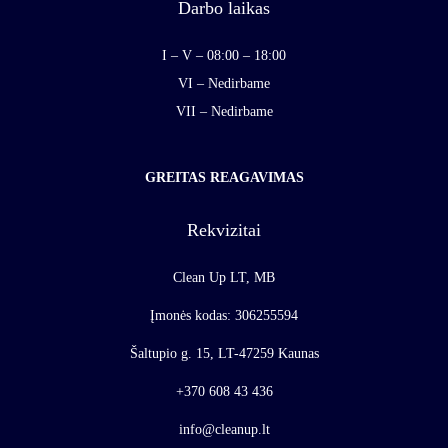
Darbo laikas
I – V – 08:00 – 18:00
VI – Nedirbame
VII – Nedirbame
GREITAS REAGAVIMAS
Rekvizitai
Clean Up LT, MB
Įmonės kodas: 306255594
Šaltupio g. 15, LT-47259 Kaunas
+370 608 43 436
info@cleanup.lt