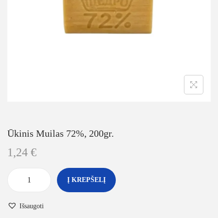
Ūkinis Muilas 72%, 200gr.
1,24
€
Į KREPŠELĮ
Išsaugoti