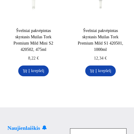
Švelniai pakvėpintas
Švelniai pakvėpintas
skystasis Muilas Tork
skystasis Muilas Tork
Premium Mild Mini S2
Premium Mild S1 420501,
420502, 475ml
1000ml
8,22
€
12,34
€
Į krepšelį
Į krepšelį
Naujienlaiškis 🔔