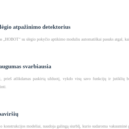
lėgio atpažinimo detektorius
s „HOBOT“ su slėgio pokyčio aptikimo moduliu automatiškai pasuks atgal, kai 
augumas svarbiausia
, prieš atlikdamas paskirtą užduotį, vykdo visų savo funkcijų ir jutiklių 
inti.
paviršių
jo konstrukcijos modeliai, naudoja galingą siurblį, kurio sudaroma vakuuminė g