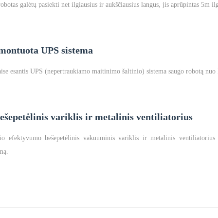
obotas galėtų pasiekti net ilgiausius ir aukščiausius langus, jis aprūpintas 5m i
montuota UPS sistema
aise esantis UPS (nepertraukiamo maitinimo šaltinio) sistema saugo robotą nuo k
ešepetėlinis variklis ir metalinis ventiliatorius
io efektyvumo bešepetėlinis vakuuminis variklis ir metalinis ventiliatoriu
mą.