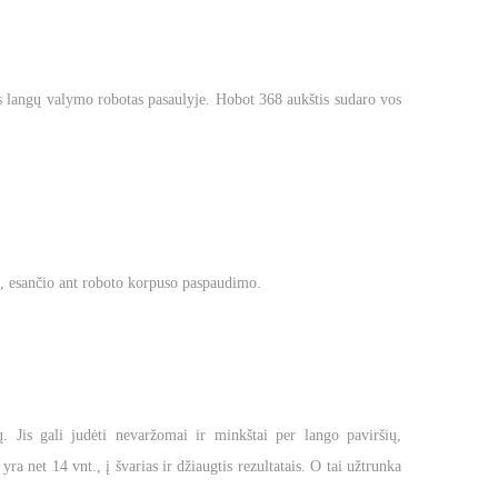
ais langų valymo robotas pasaulyje. Hobot 368 aukštis sudaro vos
o, esančio ant roboto korpuso paspaudimo.
. Jis gali judėti nevaržomai ir minkštai per lango paviršių,
a net 14 vnt., į švarias ir džiaugtis rezultatais. O tai užtrunka