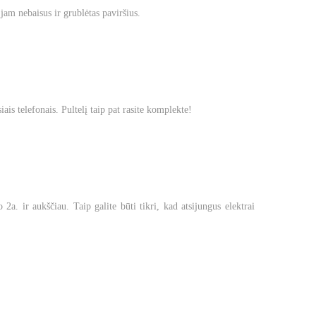
jam nebaisus ir grublėtas paviršius.
is telefonais. Pultelį taip pat rasite komplekte!
a. ir aukščiau. Taip galite būti tikri, kad atsijungus elektrai