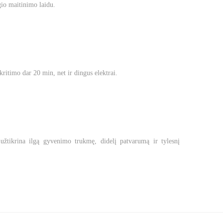
lgio maitinimo laidu.
ritimo dar 20 min, net ir dingus elektrai.
s užtikrina ilgą gyvenimo trukmę, didelį patvarumą ir tylesnį