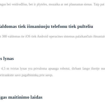
ngus bei veidrodžius, bet ir plyteles, mozaika ar net plaunamas sienas. Taip pat 
aldomas tiek išmaniuoju telefonu tiek pulteliu
 388 valdomas tie iOS tiek Android operacines sistemas palaikančiais išmaniaisia
s lynas
4,5 m tvirtas lynas yra privaloma apsauga robotui, dirbant lango išorėje nuo 2
ritrauksite savo pagalbininką prie savęs.
lgas maitinimo laidas