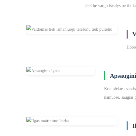
388 be vargo išvalys ne tik la
V
Hobot
Apsaugini
Komplekte esantis 
namuose, saugiai p
I