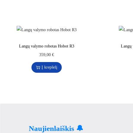
Langų valymo robotas Hobot R3
Langų 
359,00
€
Į krepšelį
Naujienlaiškis 🔔