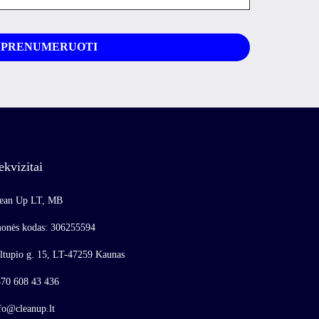
ekvizitai
ean Up LT, MB
onės kodas: 306255594
ltupio g. 15, LT-47259 Kaunas
70 608 43 436
fo@cleanup.lt