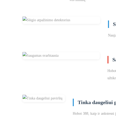
S
Nauja
S
Hobot
užtikr
Tinka daugeliui 
Hobot 388, kaip ir ankstesni 