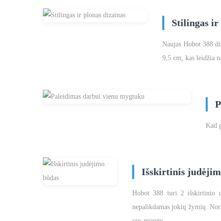
Stilingas ir
Naujas Hobot 388 diz
9,5 cm, kas leidžia n
P
Kad p
Išskirtinis judėji
Hobot 388 turi 2 išskirtinio 
nepalikdamas jokių žymių. Norint
vos minutę.