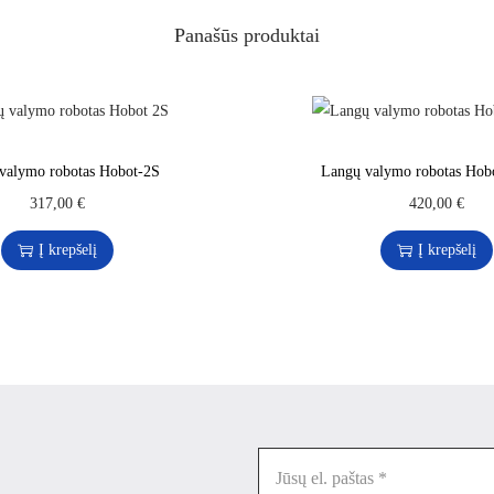
Panašūs produktai
valymo robotas Hobot-2S
Langų valymo robotas Hob
317,00
€
420,00
€
Į krepšelį
Į krepšelį