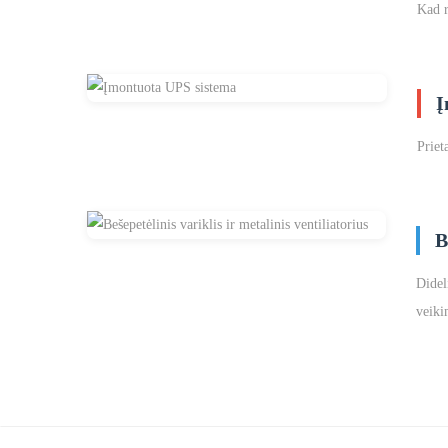
Kad r
Į
Priet
B
Didel
veiki