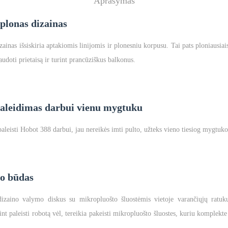
Aprašymas
 plonas dizainas
ainas išsiskiria aptakiomis linijomis ir plonesniu korpusu. Tai pats ploniausi
audoti prietaisą ir turint prancūziškus balkonus.
aleidimas darbui vienu mygtuku
aleisti Hobot 388 darbui, jau nereikės imti pulto, užteks vieno tiesiog mygtuk
mo būdas
dizaino valymo diskus su mikropluošto šluostėmis vietoje varančiųjų ratukų
 paleisti robotą vėl, tereikia pakeisti mikropluošto šluostes, kuriu komplekte yr