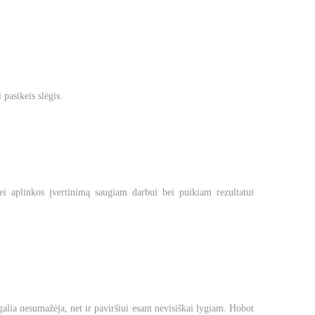
pasikeis slėgis.
bei aplinkos įvertinimą saugiam darbui bei puikiam rezultatui
alia nesumažėja, net ir paviršiui esant nevisiškai lygiam. Hobot