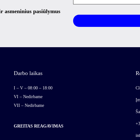
 ir asmeninius pasiūlymus
Darbo laikas
R
I – V – 08:00 – 18:00
Cl
VI – Nedirbame
Įm
VII – Nedirbame
Ša
+3
GREITAS REAGAVIMAS
in