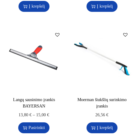
Į krepšelį
Į krepšelį
Langų sausinimo įrankis
Moerman šiukšlių surinkimo
BAYERSAN
įrankis
13,80
€
–
15,00
€
26,56
€
Pasirinkti
Į krepšelį