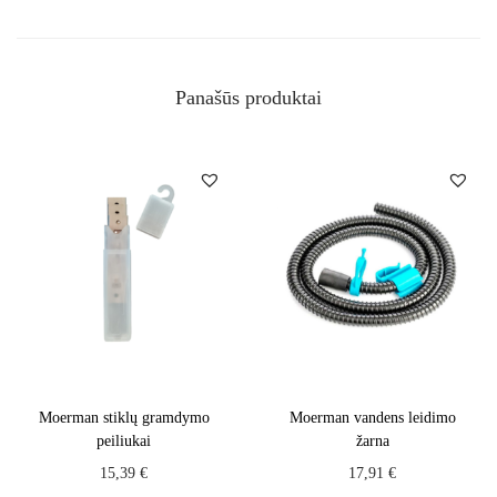
Panašūs produktai
Moerman stiklų gramdymo
Moerman vandens leidimo
peiliukai
žarna
15,39
€
17,91
€