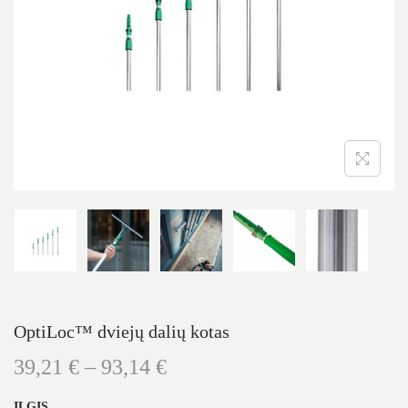
OptiLoc™ dviejų dalių kotas
39,21
€
–
93,14
€
ILGIS