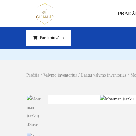
PRADŽ
Parduotuvė
Pradžia
/
Valymo inventorius
/
Langų valymo inventorius
/
Mo