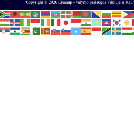
Copyright © 2026
Cleanup - valymo paslaugos Vilniuje ir Kaun