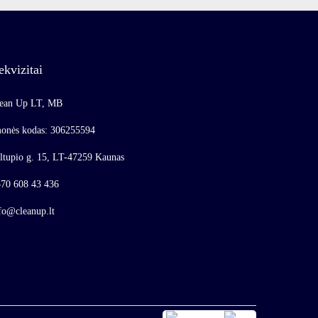
ekvizitai
ean Up LT, MB
onės kodas: 306255594
ltupio g. 15, LT-47259 Kaunas
70 608 43 436
fo@cleanup.lt