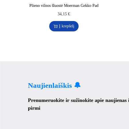
Plieno vilnos šluostė Moerman Gekko Pad
34,15
€
Į krepšelį
Naujienlaiškis 🔔
Prenumeruokite ir sužinokite apie naujienas
pirmi