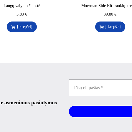
Langų valymo šluostė
Moerman Side Kit įrankių kre
3,83
€
39,80
€
Į krepšelį
Į krepšelį
 ir asmeninius pasiūlymus