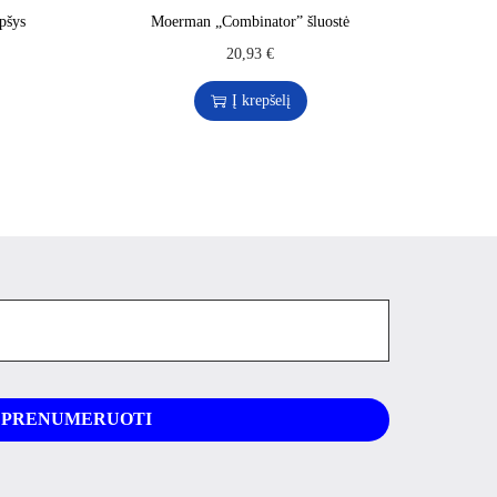
pšys
Moerman „Combinator” šluostė
20,93
€
Į krepšelį