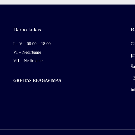
Darbo laikas
R
I – V – 08:00 – 18:00
Cl
VI – Nedirbame
Įm
VII – Nedirbame
Ša
+3
GREITAS REAGAVIMAS
in