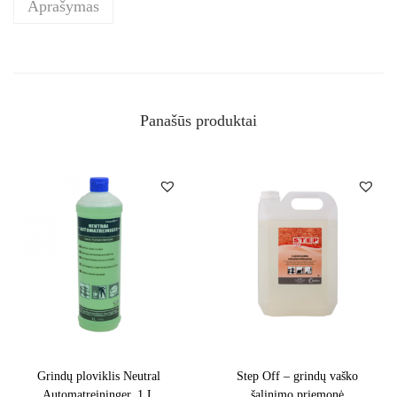
Aprašymas
Panašūs produktai
Grindų ploviklis Neutral
Step Off – grindų vaško
Automatreininger, 1 L
šalinimo priemonė