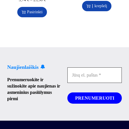
Į krepšelį
Pasirinkti
Naujienlaiškis 🔔
Prenumeruokite ir
sužinokite apie naujienas ir
asmeninius pasiūlymus
pirmi