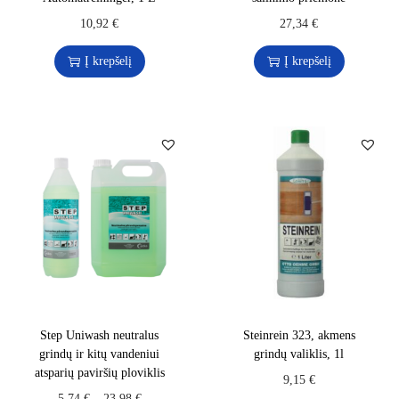
10,92
€
27,34
€
Į krepšelį
Į krepšelį
Step Uniwash neutralus
Steinrein 323, akmens
grindų ir kitų vandeniui
grindų valiklis, 1l
atsparių paviršių ploviklis
9,15
€
5,74
€
–
23,98
€