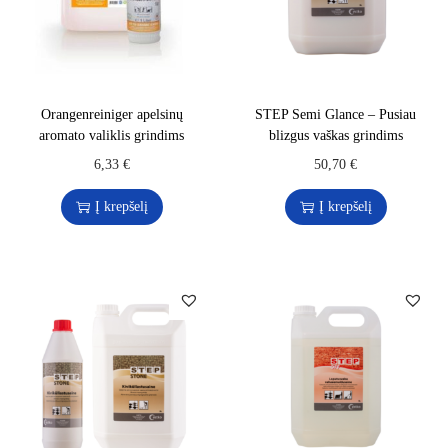
Orangenreiniger apelsinų
STEP Semi Glance – Pusiau
aromato valiklis grindims
blizgus vaškas grindims
6,33
€
50,70
€
Į krepšelį
Į krepšelį