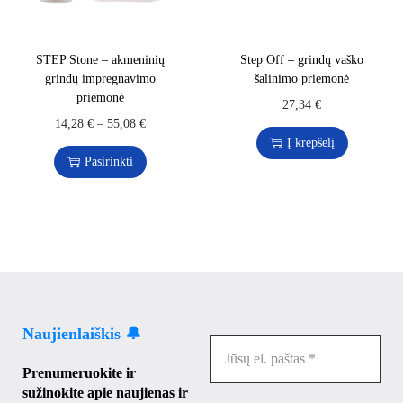
STEP Stone – akmeninių
Step Off – grindų vaško
grindų impregnavimo
šalinimo priemonė
priemonė
27,34
€
14,28
€
–
55,08
€
Į krepšelį
Pasirinkti
Naujienlaiškis 🔔
Prenumeruokite ir
sužinokite apie naujienas ir