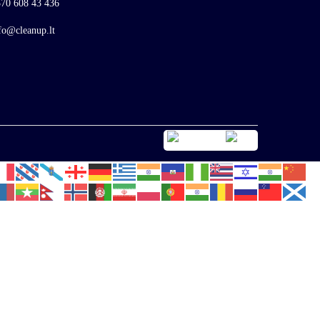
70 608 43 436
fo@cleanup.lt