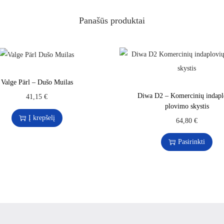
Panašūs produktai
Valge Pärl – Dušo Muilas
Diwa D2 – Komercinių indapl
41,15
€
plovimo skystis
Į krepšelį
64,80
€
Pasirinkti