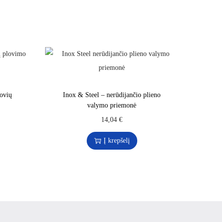
ovių
Inox & Steel – nerūdijančio plieno
valymo priemonė
14,04
€
Į krepšelį