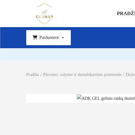
PRADŽ
Parduotuvė
Pradžia
/
Plovimo, valymo ir dezinfekavimo priemonės
/
Dezi