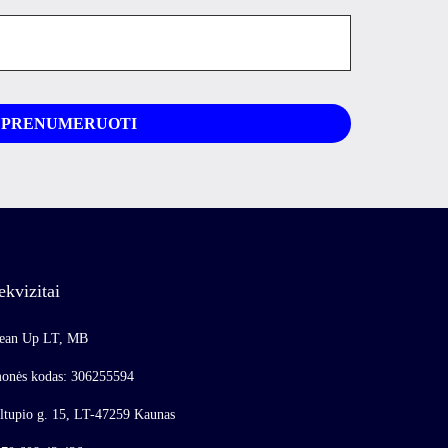
ekvizitai
ean Up LT, MB
onės kodas: 306255594
ltupio g. 15, LT-47259 Kaunas