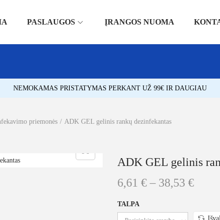
IA
PASLAUGOS
ĮRANGOS NUOMA
KONT
NEMOKAMAS PRISTATYMAS PERKANT UŽ 99€ IR DAUGIAU
nfekavimo priemonės
/
ADK GEL gelinis rankų dezinfekantas
ADK GEL gelinis ran
6,61
€
–
38,53
€
TALPA
Išva