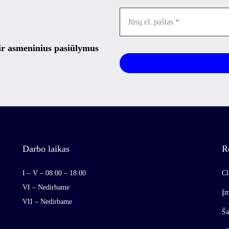
 ir asmeninius pasiūlymus
Darbo laikas
R
I – V – 08:00 – 18:00
Cl
VI – Nedirbame
Įm
VII – Nedirbame
Ša