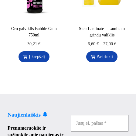
Oro gaiviklis Bubble Gum
Step Laminate – Laminato
750ml
grindų valiklis
30,21
€
6,60
€
–
27,00
€
Į krepšelį
Pasirinkti
Naujienlaiškis 🔔
Prenumeruokite ir
sužinokite apie naujienas ir