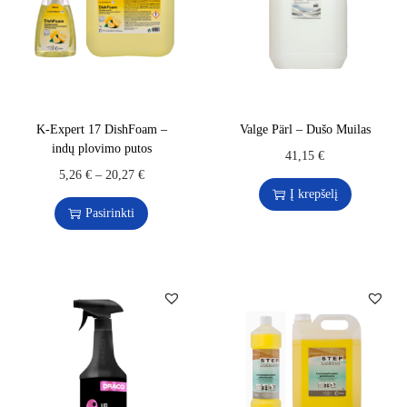
K-Expert 17 DishFoam –
Valge Pärl – Dušo Muilas
indų plovimo putos
41,15
€
5,26
€
–
20,27
€
Į krepšelį
Pasirinkti