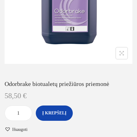
Odorbrake biotualetų priežiūros priemonė
58,50
€
Į KREPŠELĮ
Išsaugoti