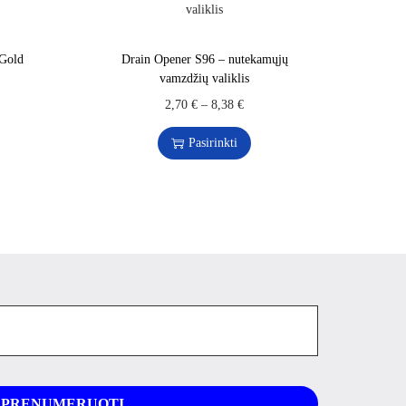
 Gold
Drain Opener S96 – nutekamųjų
vamzdžių valiklis
2,70
€
–
8,38
€
Pasirinkti