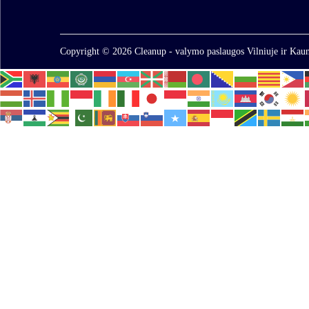
Copyright © 2026
Cleanup - valymo paslaugos Vilniuje ir Kaun