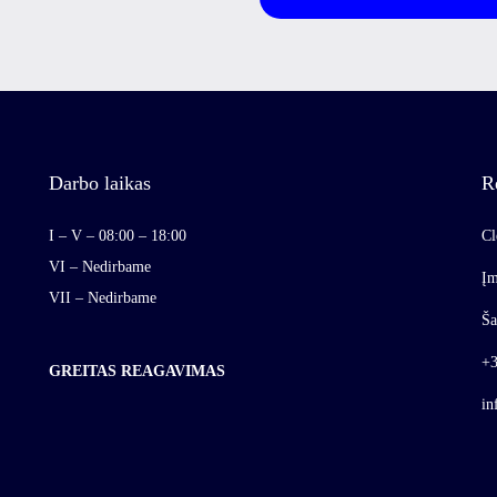
Darbo laikas
R
I – V – 08:00 – 18:00
Cl
VI – Nedirbame
Įm
VII – Nedirbame
Ša
+3
GREITAS REAGAVIMAS
in