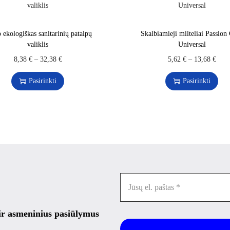
 ekologiškas sanitarinių patalpų
Skalbiamieji milteliai Passion
valiklis
Universal
8,38
€
–
32,38
€
5,62
€
–
13,68
€
Pasirinkti
Pasirinkti
 ir asmeninius pasiūlymus