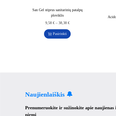
San Gel stiprus sanitarinių patalpų
ploviklis
Acido
9,58
€
–
38,38
€
Pasirinkti
Naujienlaiškis 🔔
Prenumeruokite ir sužinokite apie naujienas
pirmi