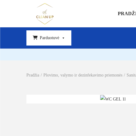
PRADŽ
Parduotuvė
Pradžia
/
Plovimo, valymo ir dezinfekavimo priemonės
/
Sanit