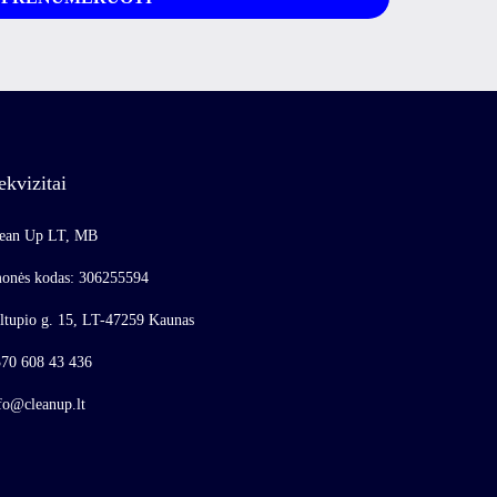
ekvizitai
ean Up LT, MB
onės kodas: 306255594
ltupio g. 15, LT-47259 Kaunas
70 608 43 436
fo@cleanup.lt