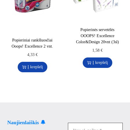
Popierinės servetėlės
OOOPS! Excellence
Popieriniai rankšluosčiai
Color&Design 20vnt (3sl)
Ooops! Excellence 2 vnt.
1,58
€
4,33
€
Į krepšelį
Į krepšelį
Naujienlaiškis 🔔