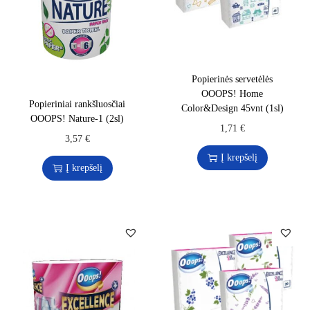
Popierinės servetėlės
OOOPS! Home
Popieriniai rankšluosčiai
Color&Design 45vnt (1sl)
OOOPS! Nature-1 (2sl)
1,71
€
3,57
€
Į krepšelį
Į krepšelį