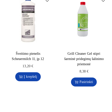
Šveitimo pienelis
Grill Cleaner Gel stipri
Scheuermilch 1l, įp.12
šarminė pridegimų šalinimo
priemonė
13,20
€
8,38
€
Į krepšelį
Pasirinkti