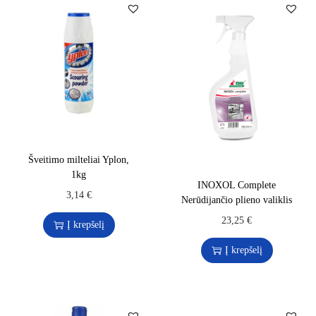
Šveitimo milteliai Yplon,
1kg
INOXOL Complete
3,14
€
Nerūdijančio plieno valiklis
23,25
€
Į krepšelį
Į krepšelį