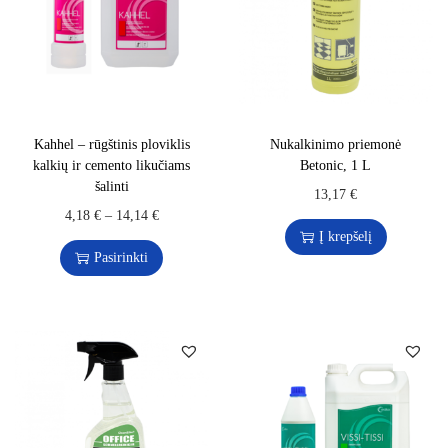
Kahhel – rūgštinis ploviklis
Nukalkinimo priemonė
kalkių ir cemento likučiams
Betonic, 1 L
šalinti
13,17
€
4,18
€
–
14,14
€
Į krepšelį
Pasirinkti