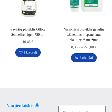
Paviršių ploviklis Office
Vissi-Tissi ploviklis gyvulių
Schnellreiniger, 750 ml
tešmenims ir speneliams
plauti prieš melžima
10,46
€
8,38
€
–
276,00
€
Į krepšelį
Pasirinkti
Naujienlaiškis 🔔