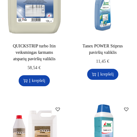
QUICKSTRIP turbo Itin
Tanex POWER Stiprus
veiksmingas šarmams
paviršių valiklis
atsparių paviršių valiklis
11,45
€
58,54
€
Į krepšelį
Į krepšelį