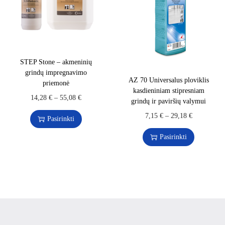
STEP Stone – akmeninių
grindų impregnavimo
AZ 70 Universalus ploviklis
priemonė
kasdieniniam stipresniam
14,28
€
–
55,08
€
grindų ir paviršių valymui
7,15
€
–
29,18
€
Pasirinkti
Pasirinkti