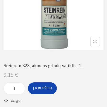
Steinrein 323, akmens grindų valiklis, 1l
9,15
€
Į KREPŠELĮ
Išsaugoti