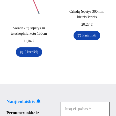
Grindų šepetys 300mm,
kietais šeriais
20,27
€
Voratinklių šepetys su
teleskopiniu kotu 150cm
Pasirinkti
11,04
€
Į krepšelį
Naujienlaiškis 🔔
Prenumeruokite ir