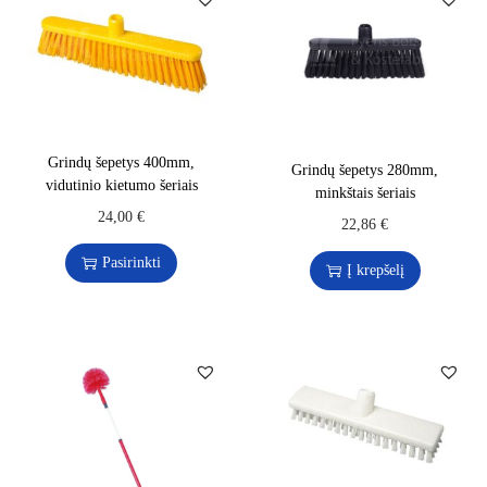
Grindų šepetys 400mm,
Grindų šepetys 280mm,
vidutinio kietumo šeriais
minkštais šeriais
24,00
€
22,86
€
Pasirinkti
Į krepšelį