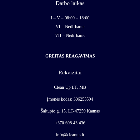
Darbo laikas
I – V – 08:00 – 18:00
VI – Nedirbame
VII – Nedirbame
GREITAS REAGAVIMAS
Rekvizitai
Clean Up LT, MB
Įmonės kodas: 306255594
Šaltupio g. 15, LT-47259 Kaunas
+370 608 43 436
info@cleanup.lt