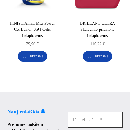
FINISH Allin1 Max Power
BRILLANT ULTRA
Gel Lemon 0,9 l Gelis
Skalavimo priemonė
indaplovėms
indaplovėms
29,90
€
110,22
€
Į krepšelį
Į krepšelį
Naujienlaiškis 🔔
Prenumeruokite ir