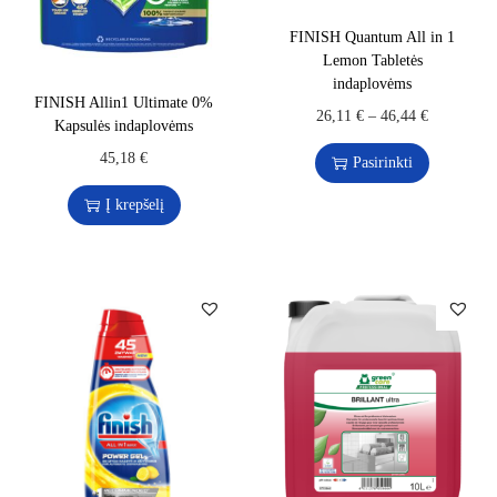
FINISH Quantum All in 1
Lemon Tabletės
indaplovėms
FINISH Allin1 Ultimate 0%
26,11
€
–
46,44
€
Kapsulės indaplovėms
45,18
€
Pasirinkti
Į krepšelį