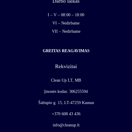
Darbo laikas
I – V – 08:00 – 18:00
VI – Nedirbame
VII – Nedirbame
GREITAS REAGAVIMAS
Rekvizitai
Clean Up LT, MB
Įmonės kodas: 306255594
Šaltupio g. 15, LT-47259 Kaunas
+370 608 43 436
info@cleanup.lt