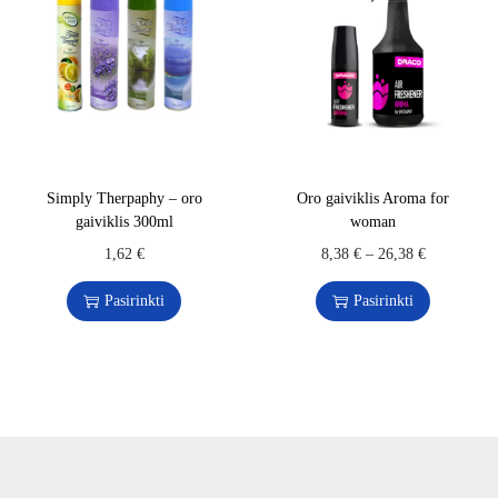
Simply Therpaphy – oro
Oro gaiviklis Aroma for
gaiviklis 300ml
woman
1,62
€
8,38
€
–
26,38
€
Pasirinkti
Pasirinkti