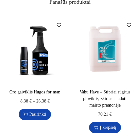
Panašūs produktai
Oro gaiviklis Hugos for man
Vahu Have – Stipriai rūgštus
ploviklis, skirtas naudoti
8,38
€
–
26,38
€
maisto pramonėje
Pasirinkti
70,21
€
Į krepšelį