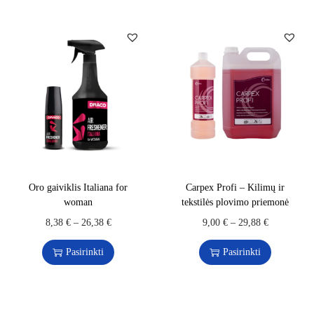
Oro gaiviklis Italiana for
Carpex Profi – Kilimų ir
woman
tekstilės plovimo priemonė
8,38
€
–
26,38
€
9,00
€
–
29,88
€
Pasirinkti
Pasirinkti