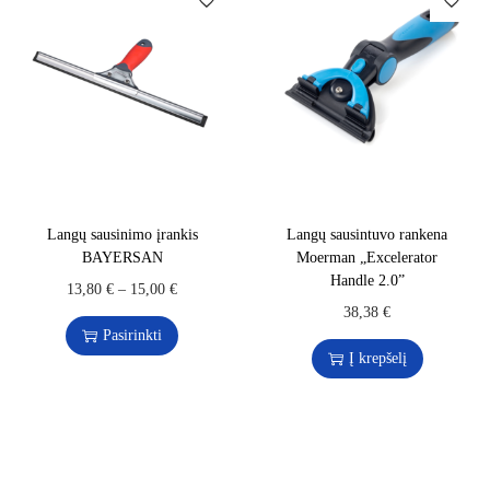
Langų sausinimo įrankis
Langų sausintuvo rankena
BAYERSAN
Moerman „Excelerator
Handle 2.0”
13,80
€
–
15,00
€
38,38
€
Pasirinkti
Į krepšelį