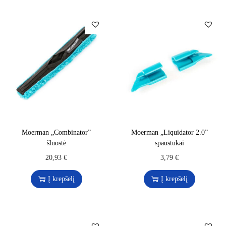
Moerman „Combinator”
Moerman „Liquidator 2.0”
šluostė
spaustukai
20,93
€
3,79
€
Į krepšelį
Į krepšelį