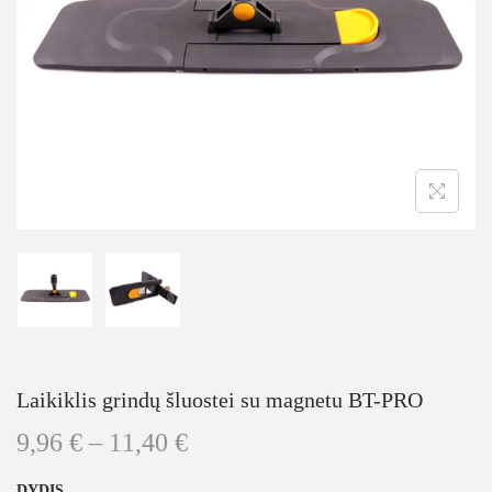
Laikiklis grindų šluostei su magnetu BT-PRO
9,96
€
–
11,40
€
DYDIS