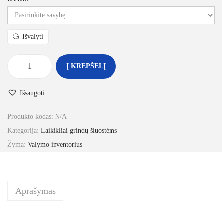
Išvalyti
Į KREPŠELĮ
Išsaugoti
Produkto kodas:
N/A
Kategorija:
Laikikliai grindų šluostėms
Žyma:
Valymo inventorius
Aprašymas