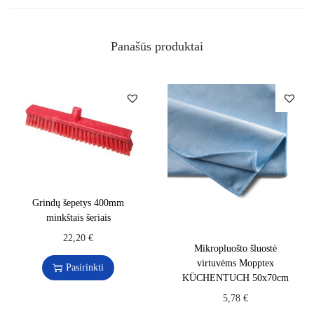
Panašūs produktai
Grindų šepetys 400mm
minkštais šeriais
22,20
€
Mikropluošto šluostė
virtuvėms Mopptex
Pasirinkti
KÜCHENTUCH 50x70cm
5,78
€