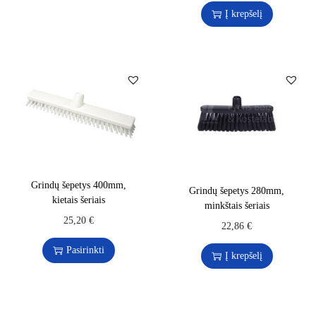
Į krepšelį
Grindų šepetys 400mm,
Grindų šepetys 280mm,
kietais šeriais
minkštais šeriais
25,20
€
22,86
€
Pasirinkti
Į krepšelį