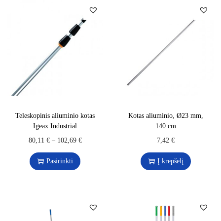
Teleskopinis aliuminio kotas
Kotas aliuminio, Ø23 mm,
Igeax Industrial
140 cm
80,11
€
–
102,69
€
7,42
€
Pasirinkti
Į krepšelį