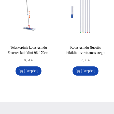
Teleskopinis kotas grindų
Kotas grindų šluostės
šluostės laikikliui 96-170cm
laikikliui tvirtinamas srėgiu
8,54
€
7,06
€
Į krepšelį
Į krepšelį