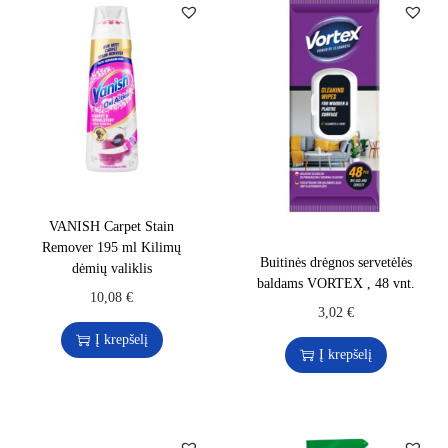
VANISH Carpet Stain
Remover 195 ml Kilimų
Buitinės drėgnos servetėlės
dėmių valiklis
baldams VORTEX , 48 vnt.
10,08
€
3,02
€
Į krepšelį
Į krepšelį