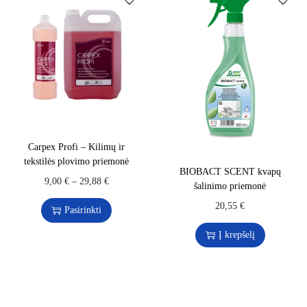
Carpex Profi – Kilimų ir
tekstilės plovimo priemonė
BIOBACT SCENT kvapų
9,00
€
–
29,88
€
šalinimo priemonė
20,55
€
Pasirinkti
Į krepšelį