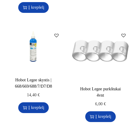
Į krepšelį
Hobot Legee skystis |
668/669/688/7/D7/D8
Hobot Legee purkštukai
14,40
€
4vnt
6,00
€
Į krepšelį
Į krepšelį