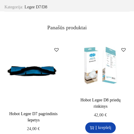
Kategorija:
Legee D7/D8
Panašūs produktai
Hobot Legee D8 priedų
rinkinys
Hobot Legee D7 pagrindinis
42,00
€
šepetys
Į krepšelį
24,00
€