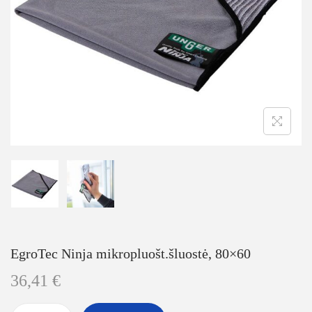
EgroTec Ninja mikropluošt.šluostė, 80×60
36,41
€