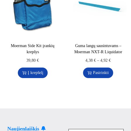
Moerman Side Kit įrankių
Guma langų sausintuvams –
krepšys
Moerman NXT-R Liquidator
39,80
€
4,38
€
–
4,92
€
Į krepšelį
Pasirinkti
Naujienlaiškis 🔔