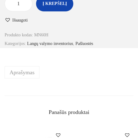
Į KREPŠELĮ
Išsaugoti
Produkto kodas:
MN60H
Kategorijos:
Langų valymo inventorius
,
Pašluostės
Aprašymas
Panašūs produktai