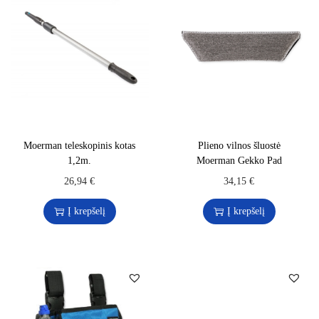
Moerman teleskopinis kotas
Plieno vilnos šluostė
1,2m.
Moerman Gekko Pad
26,94
€
34,15
€
Į krepšelį
Į krepšelį