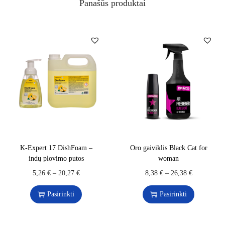
Panašūs produktai
K-Expert 17 DishFoam –
Oro gaiviklis Black Cat for
indų plovimo putos
woman
5,26
€
–
20,27
€
8,38
€
–
26,38
€
Pasirinkti
Pasirinkti