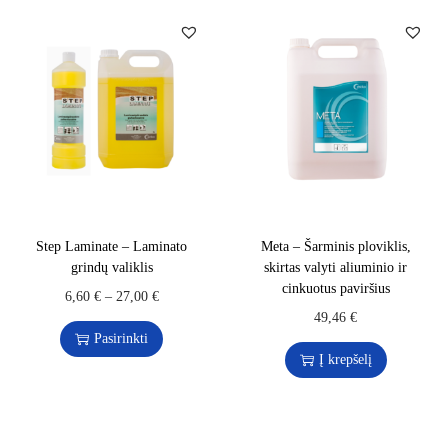
Step Laminate – Laminato
Meta – Šarminis ploviklis,
grindų valiklis
skirtas valyti aliuminio ir
cinkuotus paviršius
6,60
€
–
27,00
€
49,46
€
Pasirinkti
Į krepšelį