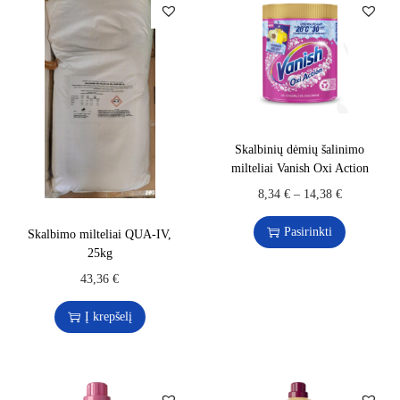
Skalbinių dėmių šalinimo
milteliai Vanish Oxi Action
8,34
€
–
14,38
€
Pasirinkti
Skalbimo milteliai QUA-IV,
25kg
43,36
€
Į krepšelį