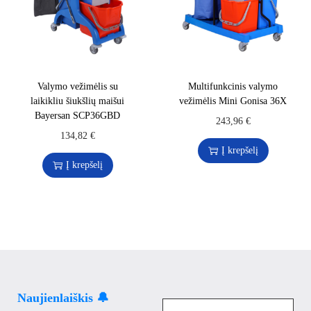
Valymo vežimėlis su
Multifunkcinis valymo
laikikliu šiukšlių maišui
vežimėlis Mini Gonisa 36X
Bayersan SCP36GBD
243,96
€
134,82
€
Į krepšelį
Į krepšelį
Naujienlaiškis 🔔