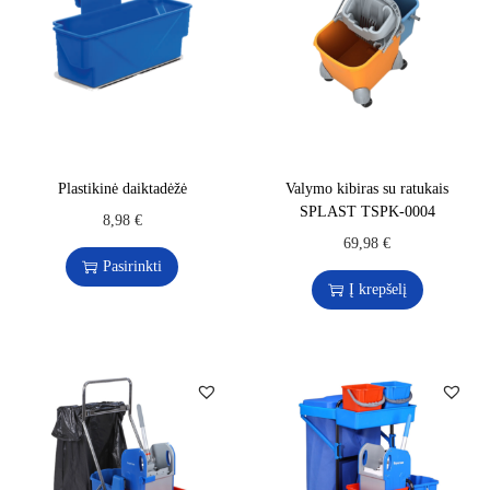
Plastikinė daiktadėžė
Valymo kibiras su ratukais
SPLAST TSPK-0004
8,98
€
69,98
€
Pasirinkti
Į krepšelį