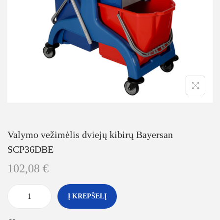
Valymo vežimėlis dviejų kibirų Bayersan
SCP36DBE
102,08
€
Į KREPŠELĮ