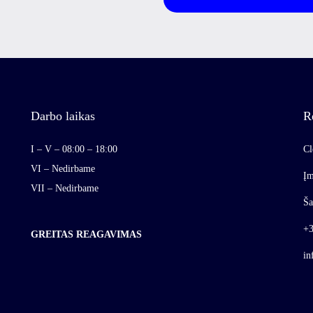
Darbo laikas
R
I – V – 08:00 – 18:00
Cl
VI – Nedirbame
Įm
VII – Nedirbame
Ša
+3
GREITAS REAGAVIMAS
in