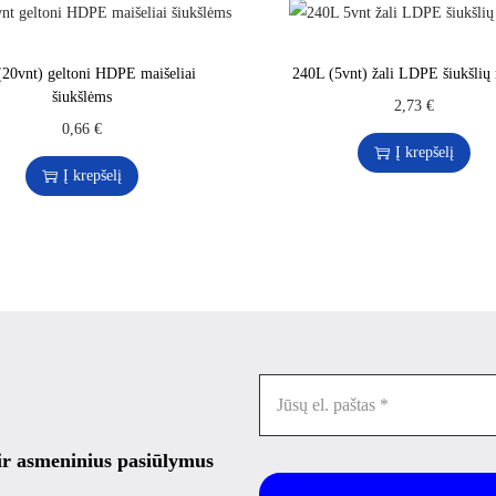
(20vnt) geltoni HDPE maišeliai
240L (5vnt) žali LDPE šiukšlių 
šiukšlėms
2,73
€
0,66
€
Į krepšelį
Į krepšelį
 ir asmeninius pasiūlymus