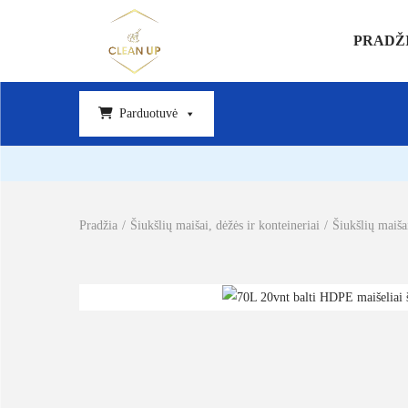
PRADŽ
Parduotuvė
Pradžia
/
Šiukšlių maišai, dėžės ir konteineriai
/
Šiukšlių maiša