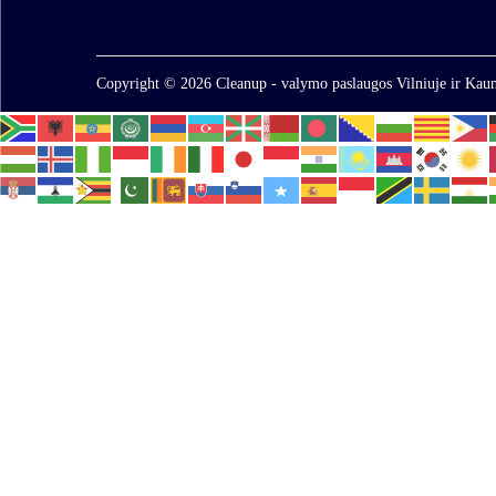
Copyright © 2026
Cleanup - valymo paslaugos Vilniuje ir Kaun