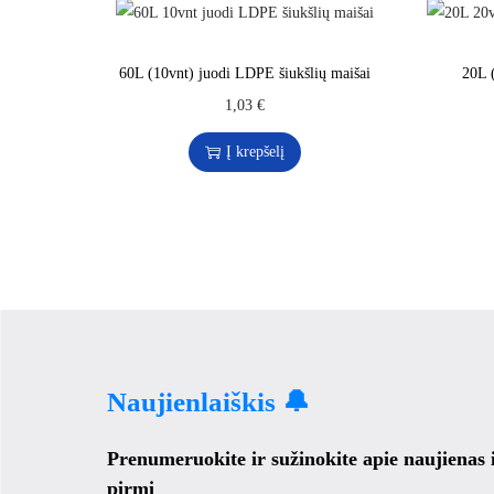
60L (10vnt) juodi LDPE šiukšlių maišai
20L 
1,03
€
Į krepšelį
Naujienlaiškis 🔔
Prenumeruokite ir sužinokite apie naujienas
pirmi