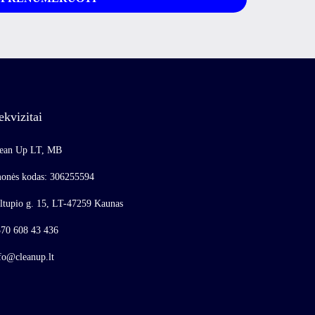
ekvizitai
ean Up LT, MB
onės kodas: 306255594
ltupio g. 15, LT-47259 Kaunas
70 608 43 436
fo@cleanup.lt