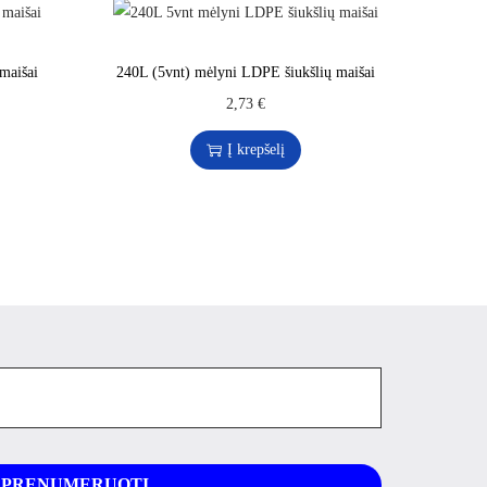
maišai
240L (5vnt) mėlyni LDPE šiukšlių maišai
2,73
€
Į krepšelį