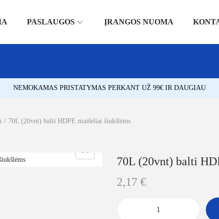
IA
PASLAUGOS
ĮRANGOS NUOMA
KONT
NEMOKAMAS PRISTATYMAS PERKANT UŽ 99€ IR DAUGIAU
i
/
70L (20vnt) balti HDPE maišeliai šiukšlėms
70L (20vnt) balti HD
2,17
€