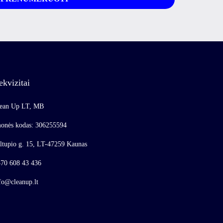
ekvizitai
ean Up LT, MB
onės kodas: 306255594
ltupio g. 15, LT-47259 Kaunas
70 608 43 436
fo@cleanup.lt