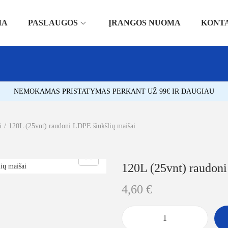
IA
PASLAUGOS
ĮRANGOS NUOMA
KONT
NEMOKAMAS PRISTATYMAS PERKANT UŽ 99€ IR DAUGIAU
i
/
120L (25vnt) raudoni LDPE šiukšlių maišai
120L (25vnt) raudoni
4,60
€