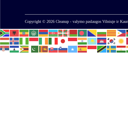
Copyright © 2026
Cleanup - valymo paslaugos Vilniuje ir Kaun