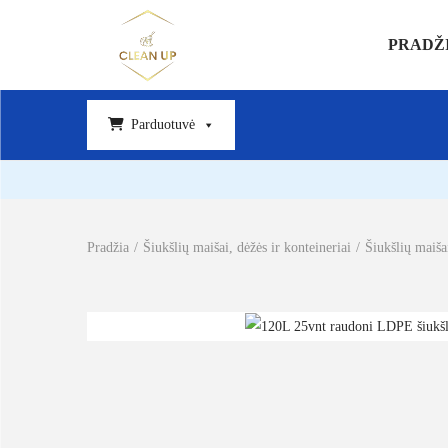
PRADŽ
Parduotuvė
Pradžia
/
Šiukšlių maišai, dėžės ir konteineriai
/
Šiukšlių maiša