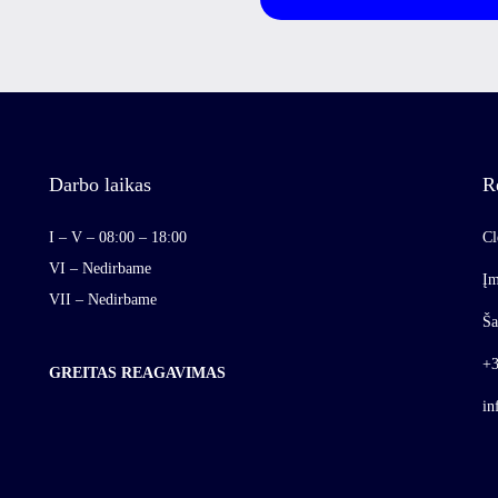
Darbo laikas
R
I – V – 08:00 – 18:00
Cl
VI – Nedirbame
Įm
VII – Nedirbame
Ša
+3
GREITAS REAGAVIMAS
in