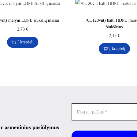
vnt) mėlyni LDPE šiukšlių maišai
70L (20vnt) balti HDPE maiše
šiukšlėms
2,73
€
2,17
€
Į krepšelį
Į krepšelį
 ir asmeninius pasiūlymus