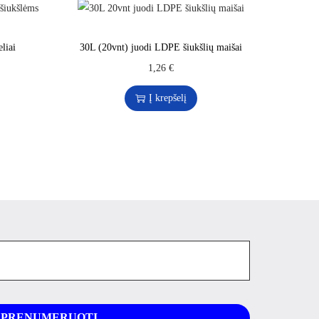
liai
30L (20vnt) juodi LDPE šiukšlių maišai
1,26
€
Į krepšelį