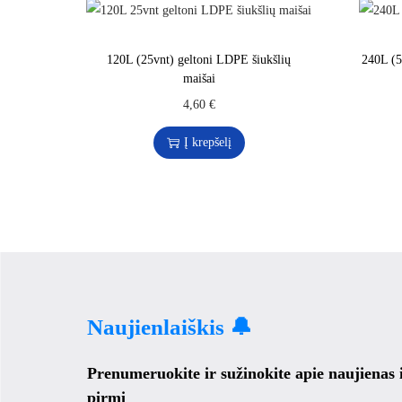
120L (25vnt) geltoni LDPE šiukšlių
240L (5
maišai
4,60
€
Į krepšelį
Naujienlaiškis 🔔
Prenumeruokite ir sužinokite apie naujienas
pirmi