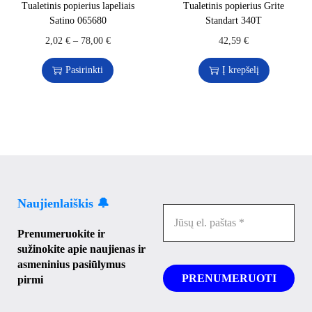
Tualetinis popierius lapeliais
Tualetinis popierius Grite
Satino 065680
Standart 340T
2,02
€
–
78,00
€
42,59
€
Pasirinkti
Į krepšelį
Naujienlaiškis 🔔
Prenumeruokite ir
sužinokite apie naujienas ir
asmeninius pasiūlymus
pirmi