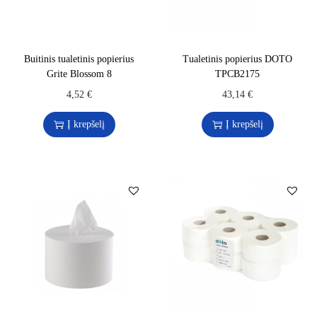
Buitinis tualetinis popierius
Tualetinis popierius DOTO
Grite Blossom 8
TPCB2175
4,52
€
43,14
€
Į krepšelį
Į krepšelį