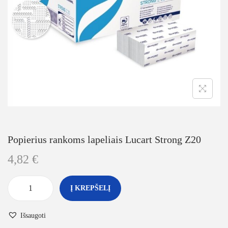
Popierius rankoms lapeliais Lucart Strong Z20
4,82
€
Į KREPŠELĮ
Išsaugoti