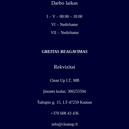
Darbo laikas
I – V – 08:00 – 18:00
VI – Nedirbame
VII – Nedirbame
GREITAS REAGAVIMAS
Rekvizitai
Clean Up LT, MB
Įmonės kodas: 306255594
Šaltupio g. 15, LT-47259 Kaunas
+370 608 43 436
info@cleanup.lt