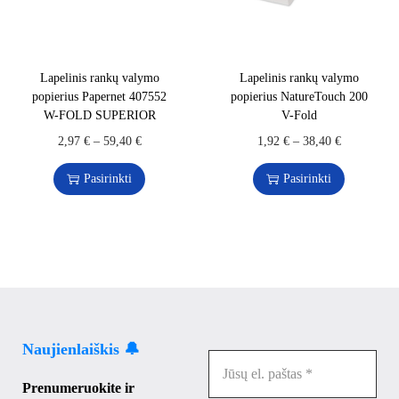
Lapelinis rankų valymo
Lapelinis rankų valymo
popierius Papernet 407552
popierius NatureTouch 200
W-FOLD SUPERIOR
V-Fold
2,97
€
–
59,40
€
1,92
€
–
38,40
€
Pasirinkti
Pasirinkti
Naujienlaiškis 🔔
Prenumeruokite ir