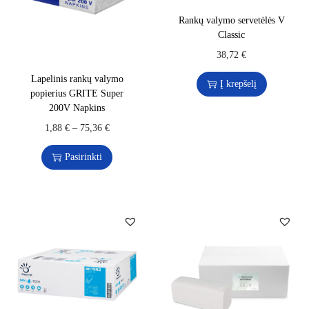
Rankų valymo servetėlės V
Classic
38,72
€
Lapelinis rankų valymo
Į krepšelį
popierius GRITE Super
200V Napkins
1,88
€
–
75,36
€
Pasirinkti