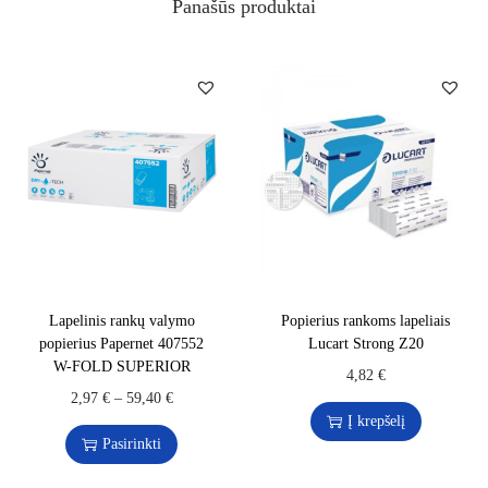
Panašūs produktai
Lapelinis rankų valymo
Popierius rankoms lapeliais
popierius Papernet 407552
Lucart Strong Z20
W-FOLD SUPERIOR
4,82
€
2,97
€
–
59,40
€
Į krepšelį
Pasirinkti