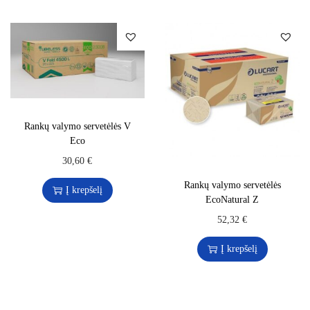
Rankų valymo servetėlės V
Eco
30,60
€
Rankų valymo servetėlės
Į krepšelį
EcoNatural Z
52,32
€
Į krepšelį