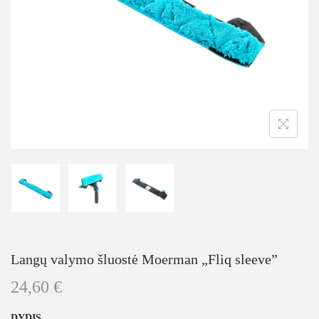
Langų valymo šluostė Moerman „Fliq sleeve”
24,60
€
DYDIS