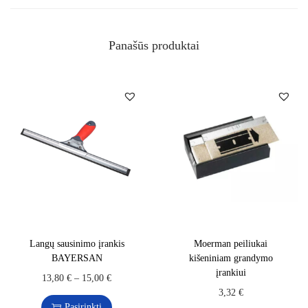
Panašūs produktai
Langų sausinimo įrankis
Moerman peiliukai
BAYERSAN
kišeniniam grandymo
įrankiui
13,80
€
–
15,00
€
3,32
€
Pasirinkti