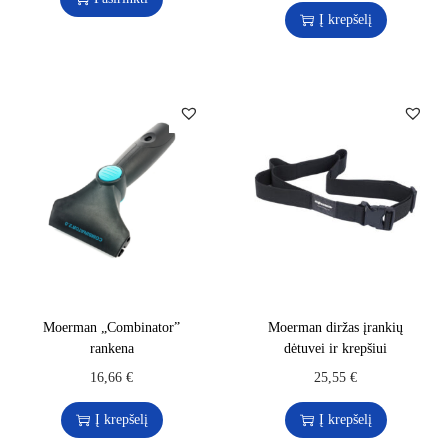
Į krepšelį
Moerman „Combinator”
Moerman diržas įrankių
rankena
dėtuvei ir krepšiui
16,66
€
25,55
€
Į krepšelį
Į krepšelį