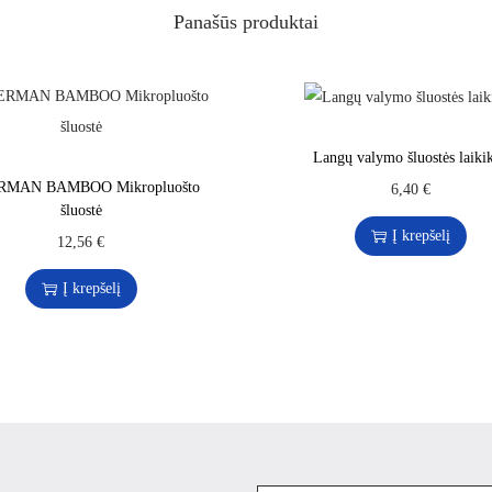
Panašūs produktai
Langų valymo šluostės laikik
MAN BAMBOO Mikropluošto
6,40
€
šluostė
Į krepšelį
12,56
€
Į krepšelį