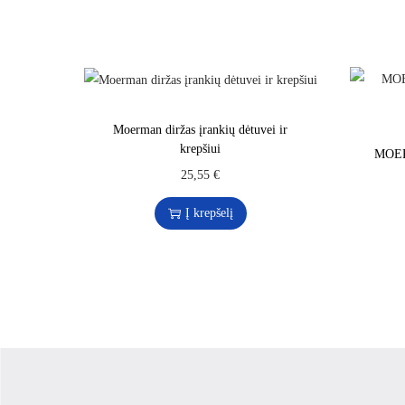
Moerman diržas įrankių dėtuvei ir
krepšiui
MOER
25,55
€
Į krepšelį