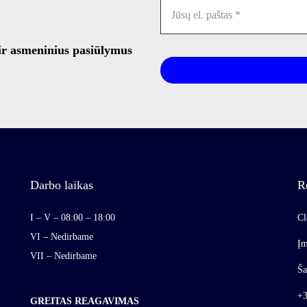
 ir asmeninius pasiūlymus
Darbo laikas
R
I – V – 08:00 – 18:00
Cl
VI – Nedirbame
Įm
VII – Nedirbame
Ša
+3
GREITAS REAGAVIMAS