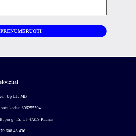
ekvizitai
ean Up LT, MB
onės kodas: 306255594
ltupio g. 15, LT-47259 Kaunas
70 608 43 436