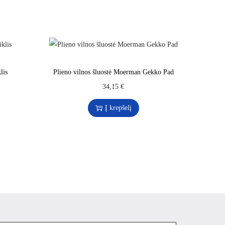
lis
Plieno vilnos šluostė Moerman Gekko Pad
34,15
€
Į krepšelį