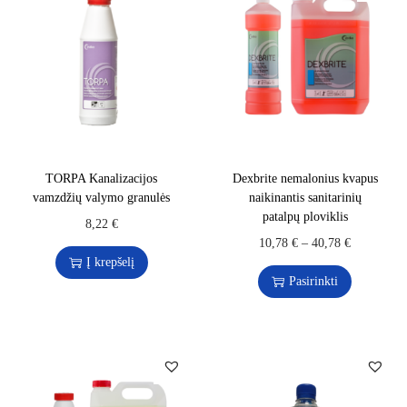
TORPA Kanalizacijos
Dexbrite nemalonius kvapus
vamzdžių valymo granulės
naikinantis sanitarinių
patalpų ploviklis
8,22
€
10,78
€
–
40,78
€
Į krepšelį
Pasirinkti