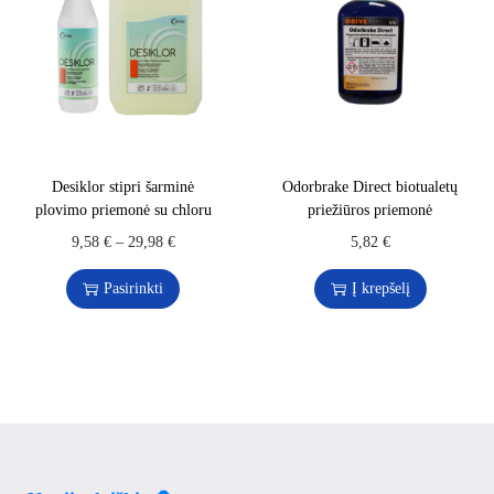
Desiklor stipri šarminė
Odorbrake Direct biotualetų
plovimo priemonė su chloru
priežiūros priemonė
9,58
€
–
29,98
€
5,82
€
Pasirinkti
Į krepšelį