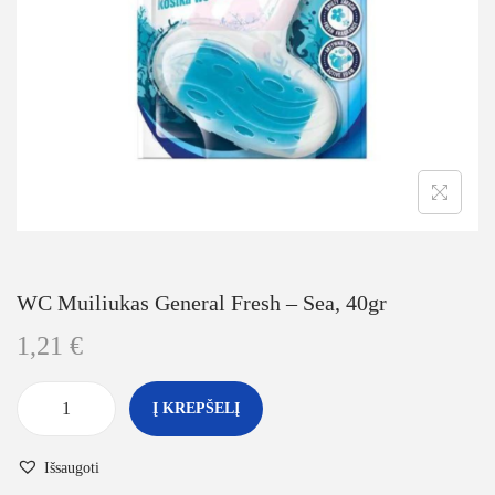
WC Muiliukas General Fresh – Sea, 40gr
1,21
€
Į KREPŠELĮ
Išsaugoti