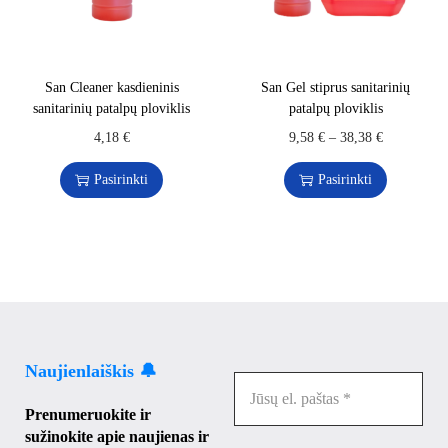
San Cleaner kasdieninis
San Gel stiprus sanitarinių
sanitarinių patalpų ploviklis
patalpų ploviklis
4,18
€
9,58
€
–
38,38
€
Pasirinkti
Pasirinkti
Naujienlaiškis 🔔
Prenumeruokite ir
sužinokite apie naujienas ir