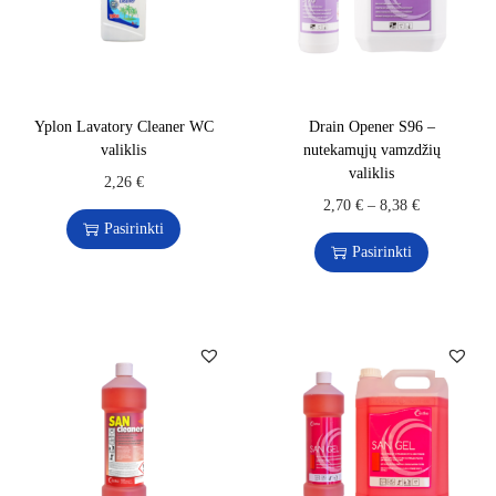
Yplon Lavatory Cleaner WC
Drain Opener S96 –
valiklis
nutekamųjų vamzdžių
valiklis
2,26
€
2,70
€
–
8,38
€
Pasirinkti
Pasirinkti