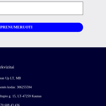
ekvizitai
ean Up LT, MB
onės kodas: 306255594
ltupio g. 15, LT-47259 Kaunas
70 608 43 436