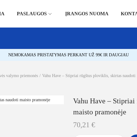
IA
PASLAUGOS
ĮRANGOS NUOMA
KONT
NEMOKAMAS PRISTATYMAS PERKANT UŽ 99€ IR DAUGIAU
vės valymo priemonės
/
Vahu Have – Stipriai rūgštus ploviklis, skirtas naudot
Vahu Have – Stipriai r
maisto pramonėje
70,21
€