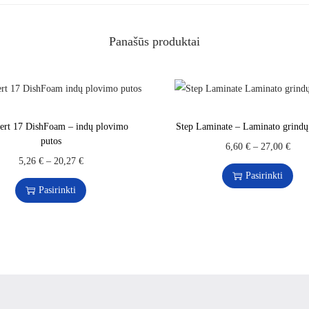
Panašūs produktai
ert 17 DishFoam – indų plovimo
Step Laminate – Laminato grindų 
putos
6,60
€
–
27,00
€
5,26
€
–
20,27
€
Pasirinkti
Pasirinkti