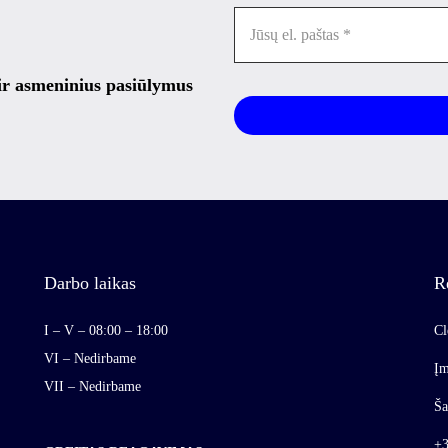
 ir asmeninius pasiūlymus
Darbo laikas
R
I – V – 08:00 – 18:00
Cl
VI – Nedirbame
Įm
VII – Nedirbame
Ša
+3