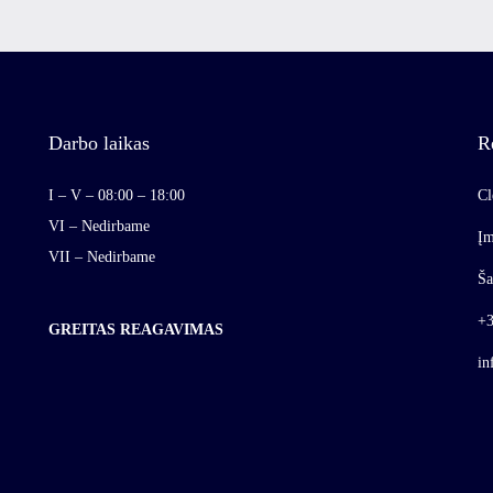
Darbo laikas
R
I – V – 08:00 – 18:00
Cl
VI – Nedirbame
Įm
VII – Nedirbame
Ša
+3
GREITAS REAGAVIMAS
in