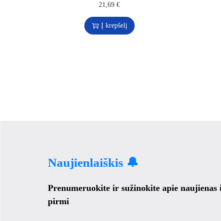
21,69
€
Į krepšelį
Naujienlaiškis 🔔
Prenumeruokite ir sužinokite apie naujienas
pirmi