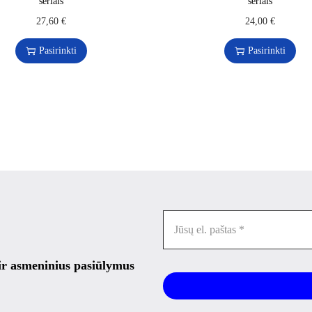
šeriais
šeriais
27,60
€
24,00
€
Pasirinkti
Pasirinkti
 ir asmeninius pasiūlymus