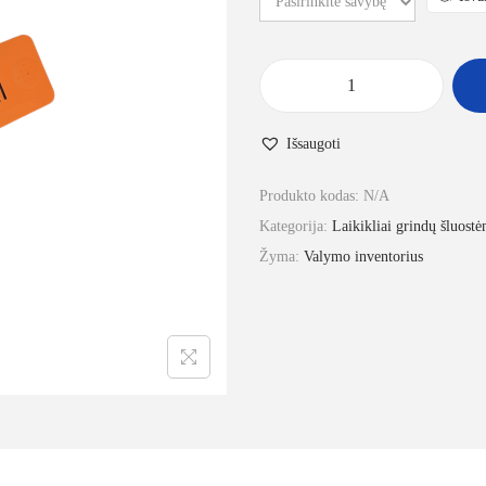
Išsaugoti
Produkto kodas:
N/A
Kategorija:
Laikikliai grindų šluost
Žyma:
Valymo inventorius