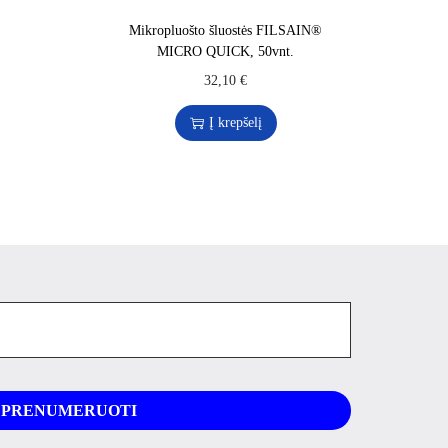
Mikropluošto šluostės FILSAIN®
MICRO QUICK, 50vnt.
32,10
€
Į krepšelį