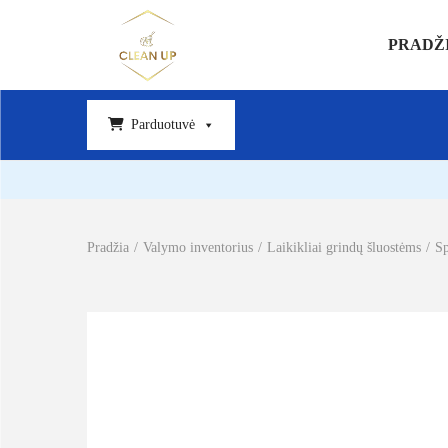
PRADŽ
Parduotuvė
Pradžia
/
Valymo inventorius
/
Laikikliai grindų šluostėms
/
Sp