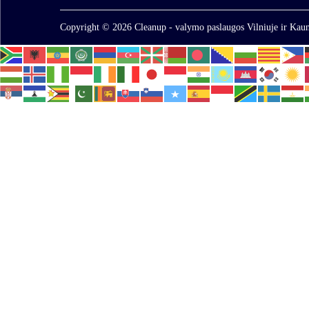
Copyright © 2026
Cleanup - valymo paslaugos Vilniuje ir Kaun