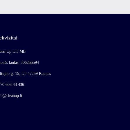
ekvizitai
ean Up LT, MB
onės kodas: 306255594
ltupio g. 15, LT-47259 Kaunas
70 608 43 436
fo@cleanup.lt