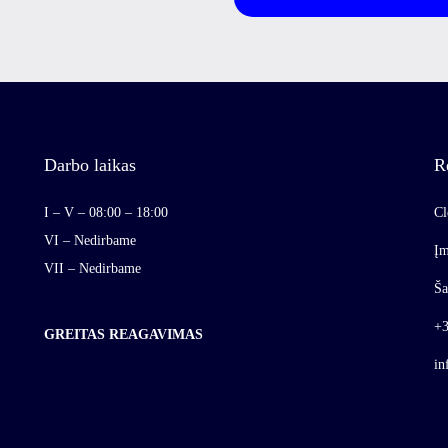
Darbo laikas
R
I – V – 08:00 – 18:00
Cl
VI – Nedirbame
Įm
VII – Nedirbame
Ša
+3
GREITAS REAGAVIMAS
in