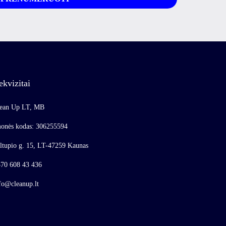
ekvizitai
ean Up LT, MB
onės kodas: 306255594
ltupio g. 15, LT-47259 Kaunas
70 608 43 436
fo@cleanup.lt