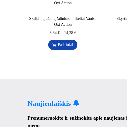
Skalbinių dėmių šalinimo milteliai Vanish
Skyst
Oxi Action
8,34
€
–
14,38
€
Pasirinkti
Naujienlaiškis 🔔
Prenumeruokite ir sužinokite apie naujienas
pirmi