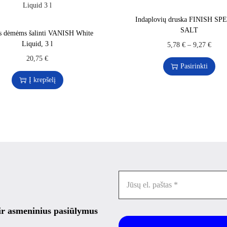
Indaplovių druska FINISH SP
SALT
is dėmėms šalinti VANISH White
Liquid, 3 l
5,78
€
–
9,27
€
20,75
€
Pasirinkti
Į krepšelį
 ir asmeninius pasiūlymus