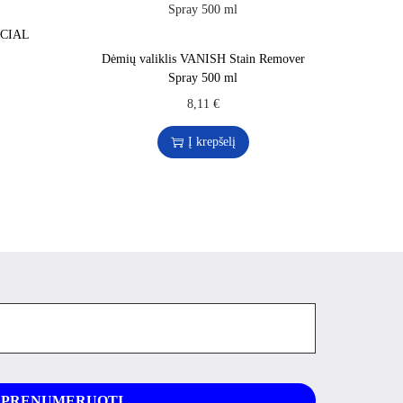
ECIAL
Dėmių valiklis VANISH Stain Remover
Spray 500 ml
8,11
€
Į krepšelį