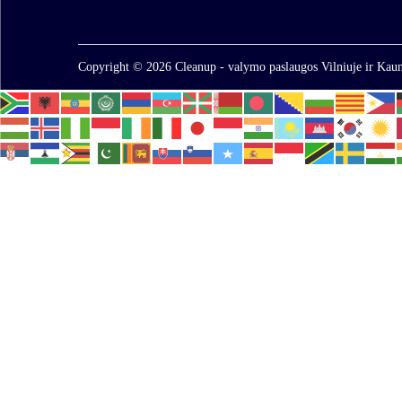
Copyright © 2026
Cleanup - valymo paslaugos Vilniuje ir Kaun