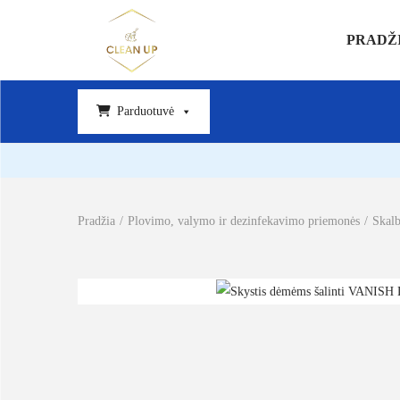
PRADŽ
Parduotuvė
Pradžia
/
Plovimo, valymo ir dezinfekavimo priemonės
/
Skal