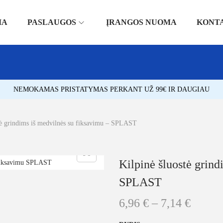
IA
PASLAUGOS
ĮRANGOS NUOMA
KONT
NEMOKAMAS PRISTATYMAS PERKANT UŽ 99€ IR DAUGIAU
tė grindims iš medvilnės su fiksavimu – SPLAST
Kilpinė šluostė grind
SPLAST
6,96
€
–
7,14
€