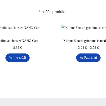
Panašūs produktai
iliukas šluostei NANO Care
Kilpinė šluostė grindims iš med
8,32
€
3,24
€
–
3,72
€
Į krepšelį
Pasirinkti