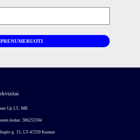
ekvizitai
ean Up LT, MB
onės kodas: 306255594
ltupio g. 15, LT-47259 Kaunas