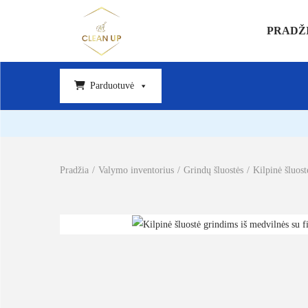
PRADŽ
Parduotuvė
Pradžia
/
Valymo inventorius
/
Grindų šluostės
/
Kilpinė šluos