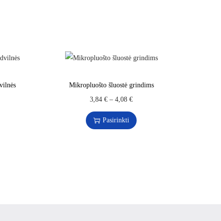
vilnės
Mikropluošto šluostė grindims
3,84
€
–
4,08
€
Pasirinkti