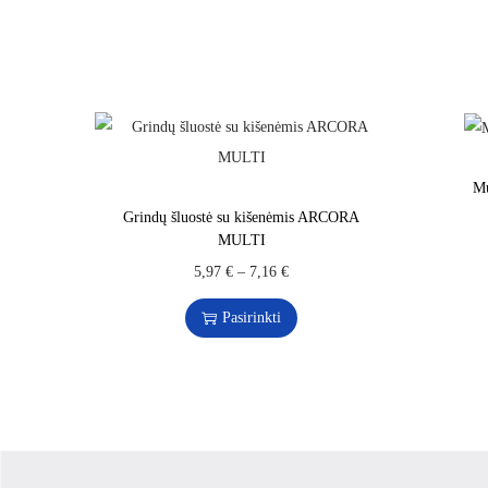
Mu
Grindų šluostė su kišenėmis ARCORA
MULTI
5,97
€
–
7,16
€
Pasirinkti