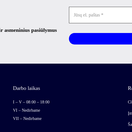
 ir asmeninius pasiūlymus
Darbo laikas
R
I – V – 08:00 – 18:00
Cl
VI – Nedirbame
Įm
VII – Nedirbame
Ša