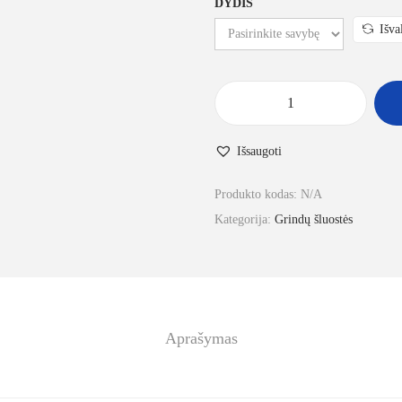
DYDIS
Išva
Išsaugoti
Produkto kodas:
N/A
Kategorija:
Grindų šluostės
Aprašymas