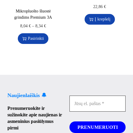
22,86
€
Mikropluošto šluostė
grindims Premium 3A
Į krepšelį
8,04
€
–
8,34
€
Pasirinkti
Naujienlaiškis 🔔
Prenumeruokite ir
sužinokite apie naujienas ir
asmeninius pasiūlymus
pirmi