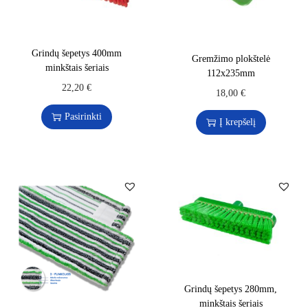
Grindų šepetys 400mm
Gremžimo plokštelė
minkštais šeriais
112x235mm
22,20
€
18,00
€
Pasirinkti
Į krepšelį
Grindų šepetys 280mm,
minkštais šeriais