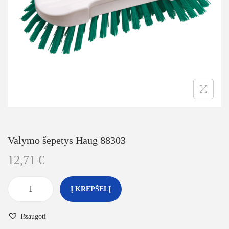
Valymo šepetys Haug 88303
12,71
€
Į KREPŠELĮ
Išsaugoti